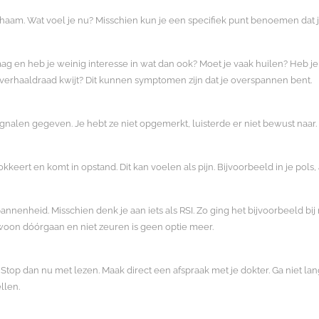
e lichaam. Wat voel je nu? Misschien kun je een specifiek punt benoemen dat 
laag en heb je weinig interesse in wat dan ook? Moet je vaak huilen? Heb 
erhaaldraad kwijt? Dit kunnen symptomen zijn dat je overspannen bent.
signalen gegeven. Je hebt ze niet opgemerkt, luisterde er niet bewust naa
kkeert en komt in opstand. Dit kan voelen als pijn. Bijvoorbeeld in je pols,
spannenheid. Misschien denk je aan iets als RSI. Zo ging het bijvoorbeeld bij 
ewoon dóórgaan en niet zeuren is geen optie meer.
Stop dan nu met lezen. Maak direct een afspraak met je dokter. Ga niet la
llen.