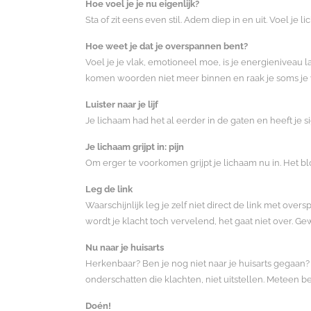
Hoe voel je je nu eigenlijk?
Sta of zit eens even stil. Adem diep in en uit. Voel j
Hoe weet je dat je overspannen bent?
Voel je je vlak, emotioneel moe, is je energieniveau 
komen woorden niet meer binnen en raak je soms je v
Luister naar je lijf
Je lichaam had het al eerder in de gaten en heeft je 
Je lichaam grijpt in: pijn
Om erger te voorkomen grijpt je lichaam nu in. Het blo
Leg de link
Waarschijnlijk leg je zelf niet direct de link met over
wordt je klacht toch vervelend, het gaat niet over. G
Nu naar je huisarts
Herkenbaar? Ben je nog niet naar je huisarts gegaan? 
onderschatten die klachten, niet uitstellen. Meteen be
Doén!