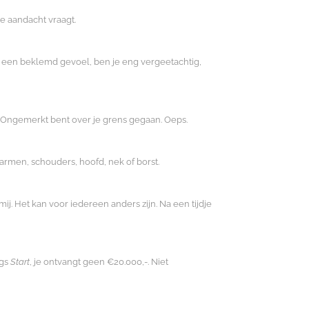
je aandacht vraagt.
je een beklemd gevoel, ben je eng vergeetachtig,
r. Ongemerkt bent over je grens gegaan. Oeps.
 armen, schouders, hoofd, nek of borst.
mij. Het kan voor iedereen anders zijn. Na een tijdje
ngs
Start
, je ontvangt geen €20.000,-. Niet