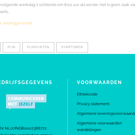
tvolgende werkdag ’s ochtends om 8:00 uur als eerste. Het is geen zaak v
sarts…
aar leidinggevende
PIJN
PIJNPUNTEN
SYMPTOMEN
EDRIJFSGEGEVENS
VOORWAARDEN
Ethiekcode
Privacy statement
Algemene leveringsvoorwaard
Algemene voorwaarden
AN: NL07INGB0007388772
wandelingen