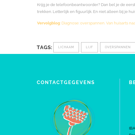
Krijg je de telefoonbeantwoorder? Dan bel je de eers
trekken. Letterlijk en figuurlijk. En niet alleen bij je hui
Vervolgblog
: Diagnose: overspannen. Van huisarts n
TAGS:
LICHAAM
LIJF
OVERSPANNEN
CONTACTGEGEVENS
B
IB