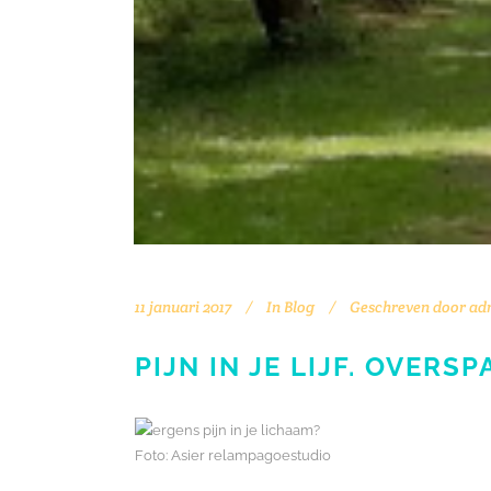
11 januari 2017
In
Blog
Geschreven door
ad
PIJN IN JE LIJF. OVERS
Foto: Asier relampagoestudio