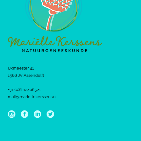
IJkmeester 41
1566 JV Assendelft
+31 (0)6-12406521
mail@mariellekerssens.nl