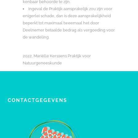
kenbaar behoorde te zijn.
Ingeval de Praktijk aansprakelijk zou zijn voor
enigerlei schade, dan is deze aansprakelijkheid
beperkt tot maximaal tweemaal het door
Deelnemer betaalde bedrag als vergoeding voor
de wandeling.
2022, Mariëlle Kerssens Praktijk voor
Natuurgeneeskunde
CONTACTGEGEVENS