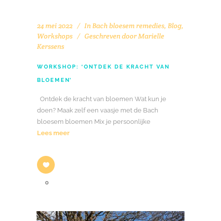
24 mei 2022
In
Bach bloesem remedies
,
Blog
,
Workshops
Geschreven door
Marielle
Kerssens
WORKSHOP: ‘ONTDEK DE KRACHT VAN
BLOEMEN’
Ontdek de kracht van bloemen Wat kun je
doen? Maak zelf een vaasje met de Bach
bloesem bloemen Mix je persoonlijke
Lees meer
0