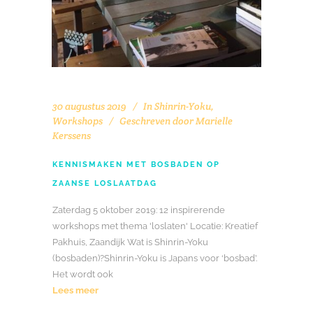
30 augustus 2019
In
Shinrin-Yoku
,
Workshops
Geschreven door
Marielle
Kerssens
KENNISMAKEN MET BOSBADEN OP
ZAANSE LOSLAATDAG
Zaterdag 5 oktober 2019: 12 inspirerende
workshops met thema 'loslaten' Locatie: Kreatief
Pakhuis, Zaandijk Wat is Shinrin-Yoku
(bosbaden)?Shinrin-Yoku is Japans voor ‘bosbad’.
Het wordt ook
Lees meer