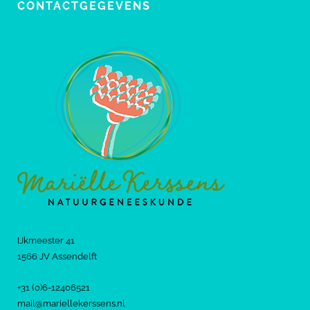
CONTACTGEGEVENS
IJkmeester 41
1566 JV Assendelft
+31 (0)6-12406521
mail@mariellekerssens.nl