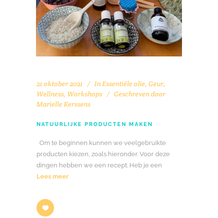
21 oktober 2021
In
Essentiële olie
,
Geur
,
Wellness
,
Workshops
Geschreven door
Marielle Kerssens
NATUURLIJKE PRODUCTEN MAKEN
Om te beginnen kunnen we veelgebruikte
producten kiezen, zoals hieronder. Voor deze
dingen hebben we een recept. Heb je een
Lees meer