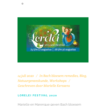
0
14 juli 2020
In
Bach bloesem remedies
,
Blog
,
Natuurgeneeskunde
,
Workshops
Geschreven door
Marielle Kerssens
LORELEI FESTIVAL 2020
Marielle en Marenque geven Bach bloesem