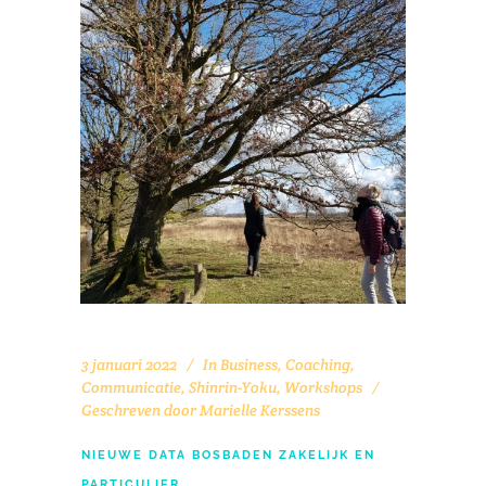
3 januari 2022
In
Business
,
Coaching
,
Communicatie
,
Shinrin-Yoku
,
Workshops
Geschreven door
Marielle Kerssens
NIEUWE DATA BOSBADEN ZAKELIJK EN
PARTICULIER