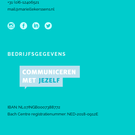
+31 (0)6-12406521
mail@mariellekerssens.nl
BEDRIJFSGEGEVENS
IBAN: NL07INGB0007388772
Bach Centre registratienummer: NED-2018-0912E