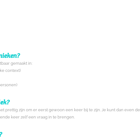
mieken?
baar gemaakt in:
ke context)
personen)
iek?
et prettig zijn om er eerst gewoon een keer bij te zijn. Je kunt dan even de
lgende keer zelf een vraag in te brengen.
?