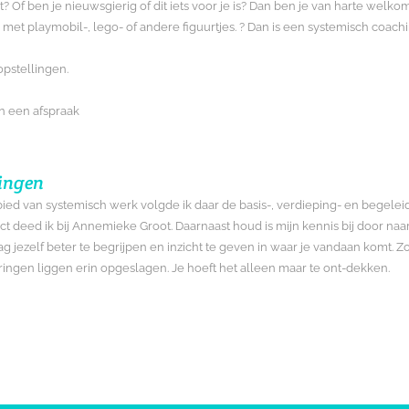
? Of ben je nieuwsgierig of dit iets voor je is? Dan ben je van harte welk
 met playmobil-, lego- of andere figuurtjes. ? Dan is een systemisch coachi
opstellingen.
n een afspraak
lingen
ied van systemisch werk volgde ik daar de basis-, verdieping- en begeleid
aject deed ik bij Annemieke Groot. Daarnaast houd is mijn kennis bij door n
ag jezelf beter te begrijpen en inzicht te geven in waar je vandaan komt. Zo
eringen liggen erin opgeslagen. Je hoeft het alleen maar te ont-dekken.