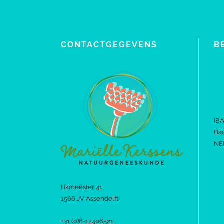
CONTACTGEGEVENS
B
IB
Bac
NE
IJkmeester 41
1566 JV Assendelft
+31 (0)6-12406521