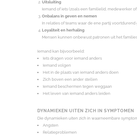
Uitsluiting
Iemand of iets (zoals een familielid, medewerker o
Onbalans in geven en nemen
In relaties of teams waar de ene partij voortdurend
Loyaliteit en herhaling
Mensen kunnen onbewust patronen uit het familiesy
Iemand kan bijvoorbeeld:
Iets dragen voor iemand anders
Iemand volgen
Het in de plaats van iemand anders doen
Zich boven een ander stellen
Iemand beschermen tegen weggaan
Het leven van iemand anders leiden
DYNAMIEKEN UITEN ZICH IN SYMPTOMEN
Die dynamieken uiten zich in waarneembare symptom
Angsten
Relatieproblemen