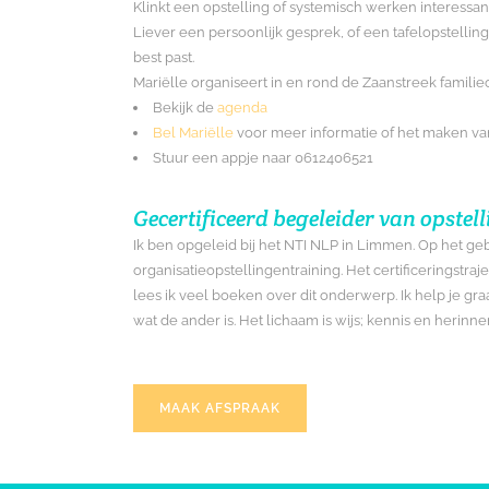
Klinkt een opstelling of systemisch werken interessant
Liever een persoonlijk gesprek, of een tafelopstelling
best past.
Mariëlle organiseert in en rond de Zaanstreek familie
Bekijk de
agenda
Bel Mariëlle
voor meer informatie of het maken va
Stuur een appje naar 0612406521
Gecertificeerd begeleider van opstel
Ik ben opgeleid bij het NTI NLP in Limmen. Op het geb
organisatieopstellingentraining. Het certificeringstr
lees ik veel boeken over dit onderwerp. Ik help je gra
wat de ander is. Het lichaam is wijs; kennis en herinn
MAAK AFSPRAAK