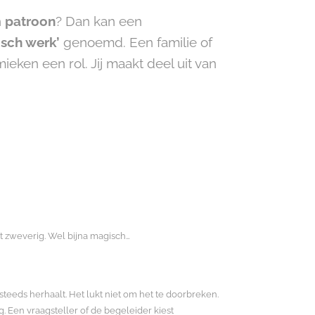
n
patroon
? Dan kan een
isch werk’
genoemd. Een familie of
eken een rol. Jij maakt deel uit van
iet zweverig. Wel bijna magisch…
ich steeds herhaalt. Het lukt niet om het te doorbreken.
. Een vraagsteller of de begeleider kiest