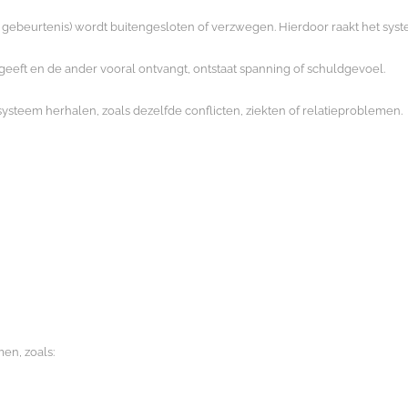
f gebeurtenis) wordt buitengesloten of verzwegen. Hierdoor raakt het syst
 geeft en de ander vooral ontvangt, ontstaat spanning of schuldgevoel.
steem herhalen, zoals dezelfde conflicten, ziekten of relatieproblemen.
en, zoals: