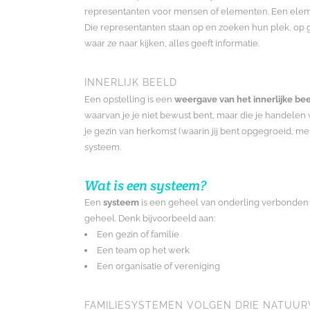
representanten voor mensen of elementen. Een element k
Die representanten staan op en zoeken hun plek, op ge
waar ze naar kijken, alles geeft informatie.
INNERLIJK BEELD
Een opstelling is een
weergave van het innerlijke be
waarvan je je niet bewust bent, maar die je handelen 
je gezin van herkomst (waarin jij bent opgegroeid, me
systeem.
Wat is een systeem?
Een
systeem
is een geheel van onderling verbonden e
geheel. Denk bijvoorbeeld aan:
Een gezin of familie
Een team op het werk
Een organisatie of vereniging
FAMILIESYSTEMEN VOLGEN DRIE NATUU