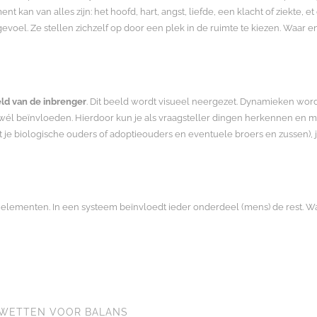
an van alles zijn: het hoofd, hart, angst, liefde, een klacht of ziekte, et 
voel. Ze stellen zichzelf op door een plek in de ruimte te kiezen. Waar en
eld van de inbrenger
. Dit beeld wordt visueel neergezet. Dynamieken w
wél beïnvloeden. Hierdoor kun je als vraagsteller dingen herkennen en meer
t je biologische ouders of adoptieouders en eventuele broers en zussen), 
lementen. In een systeem beïnvloedt ieder onderdeel (mens) de rest. Wa
RWETTEN VOOR BALANS