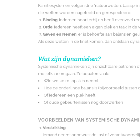
Familiesystemen volgen drie ‘natuurwetten’, basisprin
die wetten worden nageleefd en gerespecteerd:
Binding
: iedereen hoort erbij en heeft evenveel re
Orde
: iedereen heeft een eigen plek en taak in de
Geven en Nemen
: er is behoefte aan balans en ge
Als deze wetten in de knel komen, dan ontstaan dyn
Wat zijn dynamieken?
Systemische dynamieken zijn onzichtbare patronen 
met elkaar omgaan. Ze bepalen vaak:
Wie welke rol op zich neemt
Hoe de onderlinge balans is (bijvoorbeeld tussen
Of iedereen een plek heeft
Of oude gebeurtenissen nog doorwerken
VOORBEELDEN VAN SYSTEMISCHE DYNAMI
Verstrikking
Iemand neemt onbewust de last of verantwoordelijk