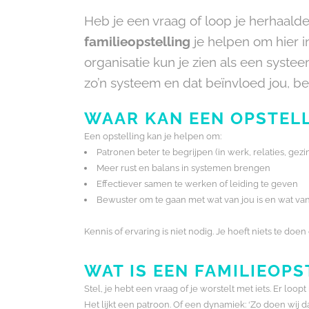
Heb je een vraag of loop je herhaalde
familieopstelling
je helpen om hier i
organisatie kun je zien als een syste
zo’n systeem en dat beïnvloed jou, b
WAAR KAN EEN OPSTELL
Een opstelling kan je helpen om:
Patronen beter te begrijpen (in werk, relaties, gezi
Meer rust en balans in systemen brengen
Effectiever samen te werken of leiding te geven
Bewuster om te gaan met wat van jou is en wat va
Kennis of ervaring is niet nodig. Je hoeft niets te do
WAT IS EEN FAMILIEOPS
Stel, je hebt een vraag of je worstelt met iets. Er loopt
Het lijkt een patroon. Of een dynamiek: ‘Zo doen wij 