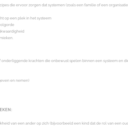
cipes die ervoor zorgen dat systemen (zoals een familie of een organisati
cht op een plek in het systeem
 volgorde
lijkwaardigheid
amieken.
of onderliggende krachten die onbewust spelen binnen een systeem en d
 geven en nemen)
EKEN:
heid van een ander op zich (bijvoorbeeld een kind dat de rol van een ou