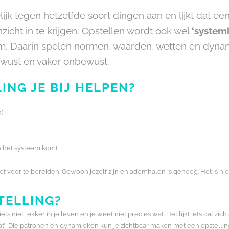
lijk tegen hetzelfde soort dingen aan en lijkt dat ee
nzicht in te krijgen. Opstellen wordt ook wel
‘system
em. Daarin spelen normen, waarden, wetten en dynami
ewust en vaker onbewust.
ING JE BIJ HELPEN?
n)
n het systeem komt
en of voor te bereiden. Gewoon jezelf zijn en ademhalen is genoeg. Het is n
TELLING?
 iets niet lekker in je leven en je weet niet precies wat. Het lijkt iets dat z
dat’. Die patronen en dynamieken kun je zichtbaar maken met een opstelling