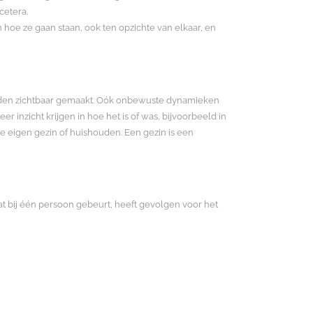
cetera.
 hoe ze gaan staan, ook ten opzichte van elkaar, en
orden zichtbaar gemaakt. Oók onbewuste dynamieken
 inzicht krijgen in hoe het is of was, bijvoorbeeld in
je eigen gezin of huishouden. Een gezin is een
t bij één persoon gebeurt, heeft gevolgen voor het