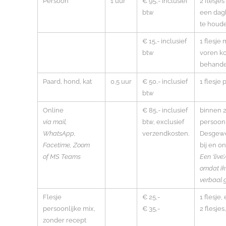
Persoon
1 uur
€
95
,- inclusief
2 flesje
btw
een dagb
te houde
€ 15,- inclusief
1 flesje
btw
voren k
behande
Paard, hond, kat
0,5 uur
€ 50,- inclusief
1 flesje
btw
Online
€ 85,- inclusief
binnen 2
via mail,
btw, exclusief
persoonl
WhatsApp,
verzendkosten.
Desgewen
Facetime, Zoom
bij en on
of MS Teams
Een ‘live
omdat ik
verbaal 
Flesje
€ 25,-
1 flesje
persoonlijke mix,
€ 35,-
2 flesje
zonder recept