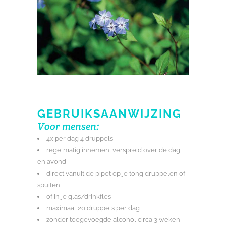
GEBRUIKSAANWIJZING
Voor mensen:
4x per dag 4 druppels
regelmatig innemen, verspreid over de dag
en avond
direct vanuit de pipet op je tong druppelen of
spuiten
of in je glas/drinkfles
maximaal 20 druppels per dag
zonder toegevoegde alcohol circa 3 weken