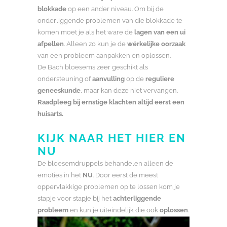
blokkade
op een ander niveau. Om bij de
onderliggende problemen van die blokkade te
komen moet je als het ware de
lagen van een ui
afpellen
. Alleen zo kun je de
wérkelijke oorzaak
van een probleem aanpakken en oplossen.
De Bach bloesems zeer geschikt als
ondersteuning of
aanvulling
op de
reguliere
geneeskunde
, maar kan deze niet vervangen.
Raadpleeg bij ernstige klachten altijd eerst een
huisarts.
KIJK NAAR HET HIER EN
NU
De bloesemdruppels behandelen alleen de
emoties in het
NU
. Door eerst de meest
oppervlakkige problemen op te lossen kom je
stapje voor stapje bij het
achterliggende
probleem
en kun je uiteindelijk die ook
oplossen
.