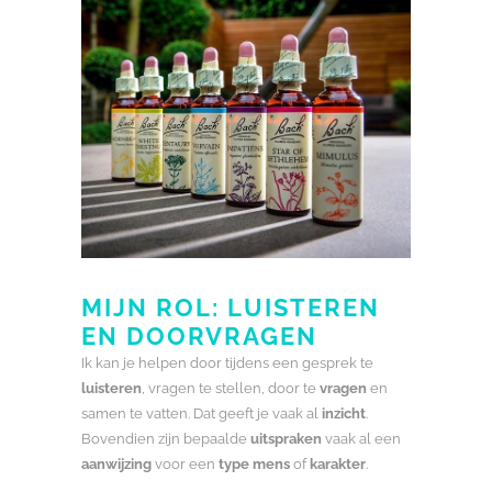
MIJN ROL: LUISTEREN
EN DOORVRAGEN
Ik kan je helpen door tijdens een gesprek te
luisteren
, vragen te stellen, door te
vragen
en
samen te vatten. Dat geeft je vaak al
inzicht
.
Bovendien zijn bepaalde
uitspraken
vaak al een
aanwijzing
voor een
type mens
of
karakter
.