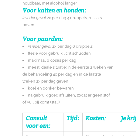
houdbaar, met alcohol langer
Voor katten en honden:
in ieder geval
2x per dag 4 druppels, rest als
boven
Voor paarden:
in ieder geval
2x per dag 6 druppels
flesje voor gebruik licht schudden
maximaal 6 doses per dag
meest ideale situatie: in de eerste 2 weken van
de behandeling 4x per dag en in de laatste
weken 2x per dag geven
koel en donker bewaren
na gebruik goed afsluiten, zodat er geen stof
of vuil bij komt (stal!)
Consult
Tijd:
Kosten
:
Je kri
voor een: