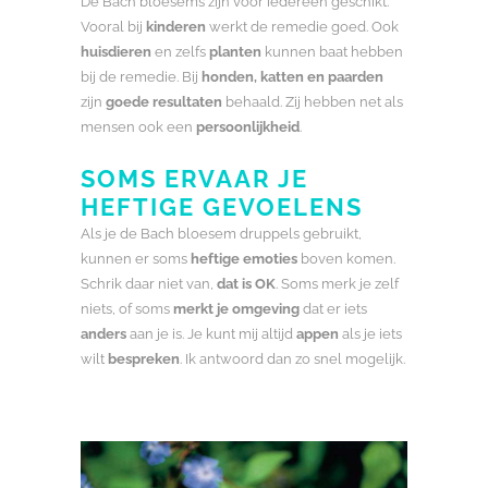
De Bach bloesems zijn voor iedereen geschikt.
Vooral bij
kinderen
werkt de remedie goed. Ook
huisdieren
en zelfs
planten
kunnen baat hebben
bij de remedie. Bij
honden, katten en paarden
zijn
goede resultaten
behaald. Zij hebben net als
mensen ook een
persoonlijkheid
.
SOMS ERVAAR JE
HEFTIGE GEVOELENS
Als je de Bach bloesem druppels gebruikt,
kunnen er soms
heftige emoties
boven komen.
Schrik daar niet van,
dat is OK
. Soms merk je zelf
niets, of soms
merkt je omgeving
dat er iets
anders
aan je is. Je kunt mij altijd
appen
als je iets
wilt
bespreken
. Ik antwoord dan zo snel mogelijk.