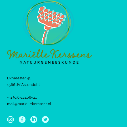
IJkmeester 41
1566 JV Assendelft
+31 (0)6-12406521
mail@mariellekerssens.nl