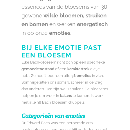
essences van de bloesems van 38
gewone
wilde bloemen, struiken
en bomen
en werken
energetisch
in op onze
emoties
.
BIJ ELKE EMOTIE PAST
EEN BLOESEM
Elke Bach-bloesem richt zich op een specifieke
gemoedstoestand
of een
karaktertrek
die je
hebt. Zo heeft iedereen alle
38 emoties
in zich.
Sommige zitten ons soms wat meer in de weg
dan anderen. Dan zijn we uit balans. De bloesems
helpen je om weer in
balans
te komen. Ik werk
met alle 38 Bach bloesem druppels.
Categorieën van emoties
Dr Edward Bach was een beroemde arts,
bacterioloog en homeopaat. Hij bestudeerde het