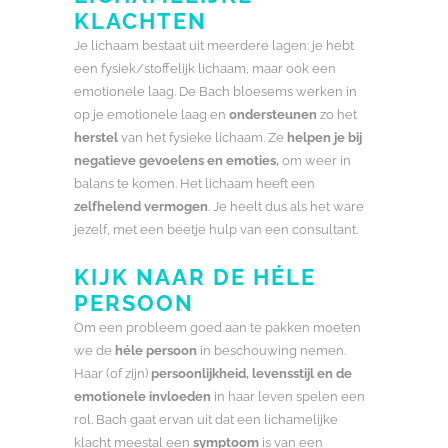
KLACHTEN
Je lichaam bestaat uit meerdere lagen: je hebt
een fysiek/stoffelijk lichaam, maar ook een
emotionele laag. De Bach bloesems werken in
op je emotionele laag en
ondersteunen
zo het
herstel
van het fysieke lichaam. Ze
helpen je bij
negatieve gevoelens en emoties,
om weer in
balans te komen. Het lichaam heeft een
zelfhelend vermogen
. Je heelt dus als het ware
jezelf, met een beetje hulp van een consultant.
KIJK NAAR DE HÉLE
PERSOON
Om een probleem goed aan te pakken moeten
we de
héle persoon
in beschouwing nemen.
Haar (of zijn)
persoonlijkheid, levensstijl en de
emotionele invloeden
in haar leven spelen een
rol. Bach gaat ervan uit dat een lichamelijke
klacht meestal een
symptoom
is van een