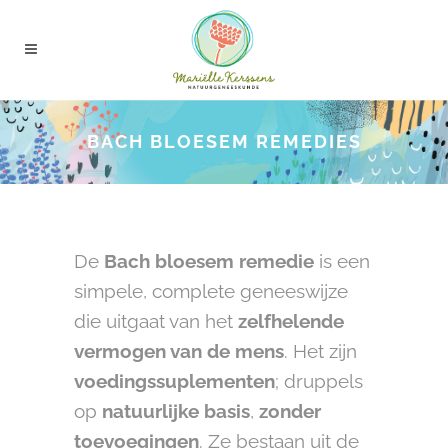
BACH BLOESEM REMEDIES
De
Bach bloesem remedie
is een
simpele, complete geneeswijze
die uitgaat van het
zelfhelende
vermogen van de mens
. Het zijn
voedingssuplementen
; druppels
op
natuurlijke basis
,
zonder
toevoegingen
. Ze bestaan uit de