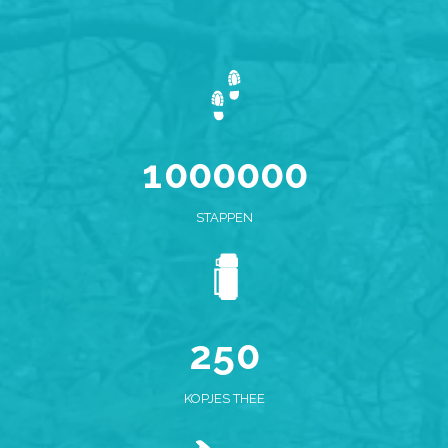
0
0
1
0
0
0
0
0
0
1
0
STAPPEN
2
1
0
3
2
1
4
3
0
2
5
0
4
1
KOPJES THEE
5
2