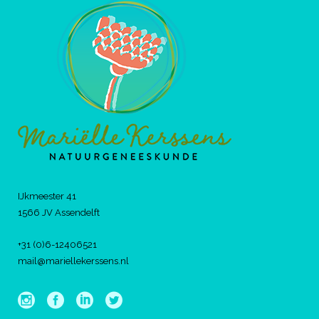
IJkmeester 41
1566 JV Assendelft
+31 (0)6-12406521
mail@mariellekerssens.nl