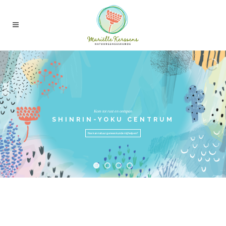
Kom tot rust en ontspan
SHINRIN-YOKU CENTRUM
Hoe kan natuurgeneeskunde mij helpen?