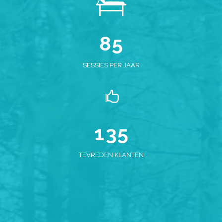
6
3
7
4
0
8
5
1
SESSIES PER JAAR
0
2
1
3
0
2
4
1
3
5
TEVREDEN KLANTEN