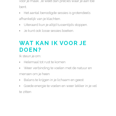
voor je maak. Je weet dan precies waar je aan toe
bent.
Het aantal benodigde sessies is grotendeels
afhankelijk van je klachten.
Uiteraard kun je altijd tussentijds stoppen.
Je kunt ook losse sessies boeken.
WAT KAN IK VOOR JE
DOEN?
Ik steun je om:
Helemaal tot rust te komen
Weer verbinding te voelen met de natuur en
mensen om je heen
Balans te krijgen in je lichaam en geest
Goede energie te voelen en weer lekker in je vel
te zitten