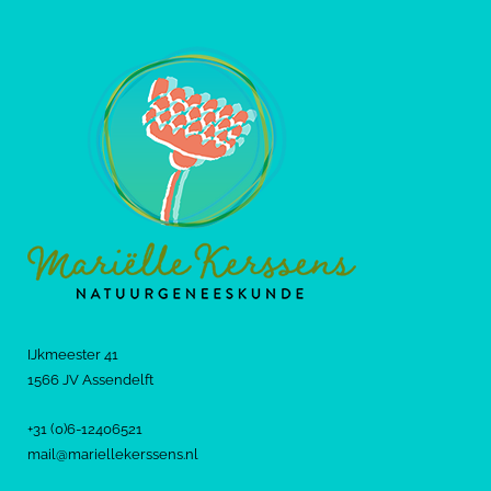
IJkmeester 41
1566 JV Assendelft
+31 (0)6-12406521
mail@mariellekerssens.nl