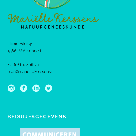
IJkmeester 41
1566 JV Assendelft
+31 (0)6-12406521
mail@mariellekerssens.nl
BEDRIJFSGEGEVENS