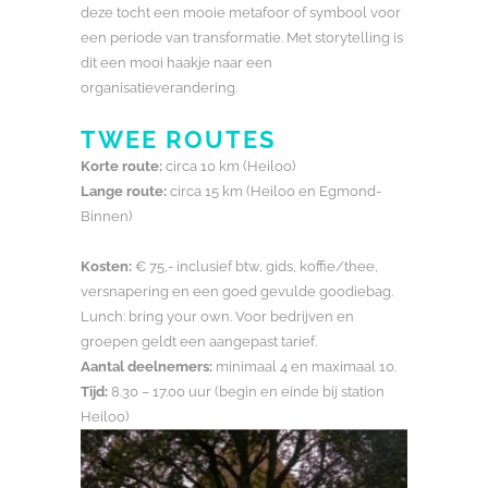
deze tocht een mooie metafoor of symbool voor
een periode van transformatie. Met storytelling is
dit een mooi haakje naar een
organisatieverandering.
TWEE ROUTES
Korte route:
circa 10 km (Heiloo)
Lange route:
circa 15 km (Heiloo en Egmond-
Binnen)
Kosten:
€ 75,- inclusief btw, gids, koffie/thee,
versnapering en een goed gevulde goodiebag.
Lunch: bring your own. Voor bedrijven en
groepen geldt een aangepast tarief.
Aantal deelnemers:
minimaal 4 en maximaal 10.
Tijd:
8.30 – 17.00 uur (begin en einde bij station
Heiloo)