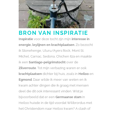
BRON VAN INSPIRATIE
Inspiratie
voor deze tocht zijn mijn
interesse in
energie, leylijnen en krachtplaatsen
. Zo bezocht
ik Stonehenge, Uluru/Ayers Rock, Mont St.
Michel, Carnac, Sedona, Chichen Itza en maakte
ik een
Santiago-pelgrimstocht
over de
Zilverroute
. Tot mijn verbazing waren er ook
krachtplaatsen
dichter bij huis, zoals in
Heiloo
en
Egmond
. Daar wilde ik meer van weten en ik
kwam achter dingen die ik graag met mensen
deel die dit ook interessant vinden. Wist je
bijvoorbeeld dat er een
Germaanse stam
in
Heiloo huisde in de tijd voordat Wilibrordus met
het Christendom naar Heiloo kwam? A clash of