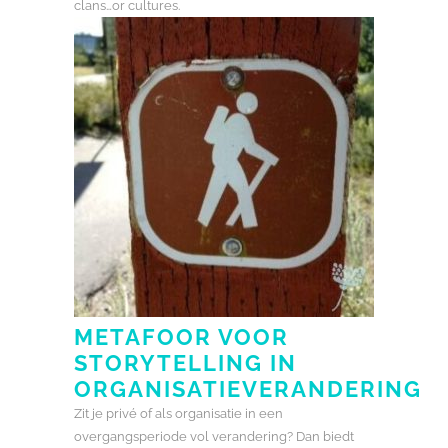
clans…or cultures.
METAFOOR VOOR
STORYTELLING IN
ORGANISATIEVERANDERING
Zit je privé of als organisatie in een
overgangsperiode vol verandering? Dan biedt