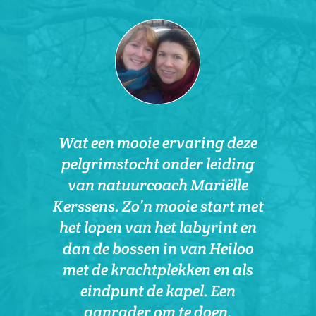
"Wat je dromen ook zijn, de
stappen die je moet zetten om
ze waar te maken zijn
dezelfde"
Wat een mooie ervaring deze
pelgrimstocht onder leiding
- Gill Edwards
van natuurcoach Mariëlle
Kerssens. Zo’n mooie start met
het lopen van het labyrint en
dan de bossen in van Heiloo
met de krachtplekken en als
eindpunt de kapel. Een
aanrader om te doen.