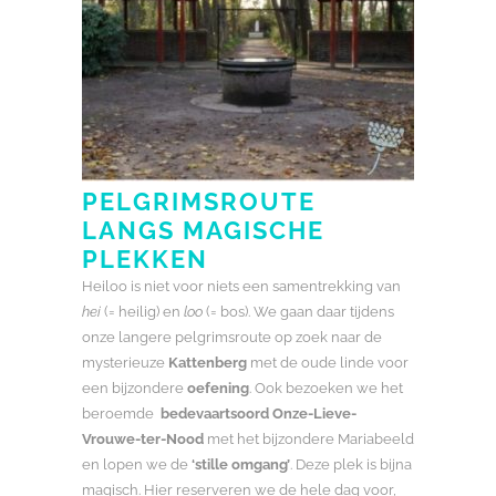
PELGRIMSROUTE
LANGS MAGISCHE
PLEKKEN
Heiloo is niet voor niets een samentrekking van
hei
(= heilig) en
loo
(= bos). We gaan daar tijdens
onze langere pelgrimsroute op zoek naar de
mysterieuze
Kattenberg
met de oude linde voor
een bijzondere
oefening
. Ook bezoeken we het
beroemde
bedevaartsoord Onze-Lieve-
Vrouwe-ter-Nood
met het bijzondere Mariabeeld
en lopen we de
‘stille omgang’
. Deze plek is bijna
magisch. Hier reserveren we de hele dag voor,