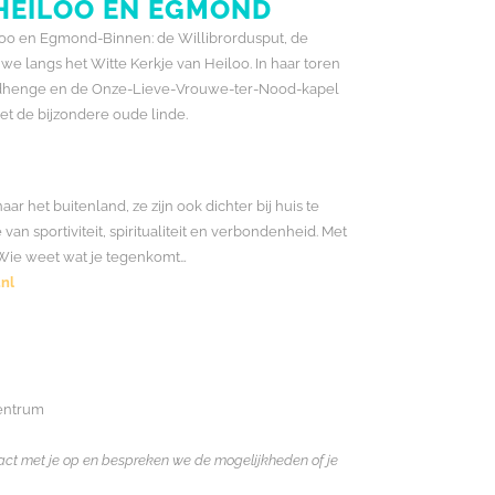
HEILOO EN EGMOND
oo en Egmond-Binnen: de Willibrordusput, de
 langs het Witte Kerkje van Heiloo. In haar toren
odhenge en de Onze-Lieve-Vrouwe-ter-Nood-kapel
t de bijzondere oude linde.
aar het buitenland, ze zijn ook dichter bij huis te
an sportiviteit, spiritualiteit en verbondenheid. Met
. Wie weet wat je tegenkomt…
nl
centrum
ntact met je op en bespreken we de mogelijkheden of je