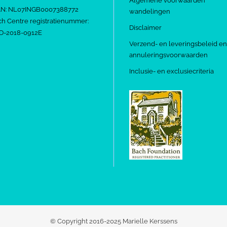
Algemene voorwaarden
AN: NL07INGB0007388772
wandelingen
h Centre registratienummer:
Disclaimer
D-2018-0912E
Verzend- en leveringsbeleid en
annuleringsvoorwaarden
Inclusie- en exclusiecriteria
© Copyright 2016-2025 Marielle Kerssens