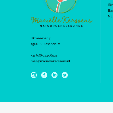
IB
Bac
NE
IJkmeester 41
1566 JV Assendelft
+31 (0)6-12406521
mail@mariellekerssens.nl