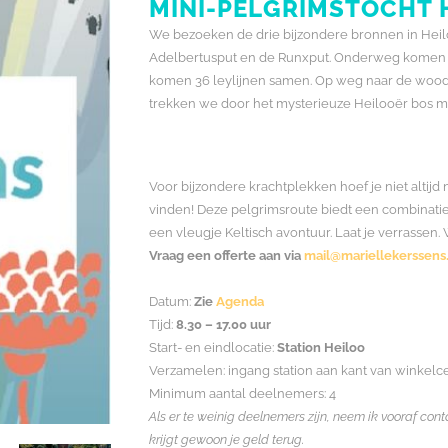
MINI-PELGRIMSTOCHT 
We bezoeken de drie bijzondere bronnen in Heil
Adelbertusput en de Runxput. Onderweg komen we
komen 36 leylijnen samen. Op weg naar de wo
trekken we door het mysterieuze Heilooër bos me
Voor bijzondere krachtplekken hoef je niet altijd n
vinden! Deze pelgrimsroute biedt een combinatie v
een vleugje Keltisch avontuur. Laat je verrassen
Vraag een offerte aan via
mail@mariellekerssens.
Datum:
Zie
Agenda
Tijd:
8.30 – 17.00 uur
Start- en eindlocatie:
Station Heiloo
Verzamelen: ingang station aan kant van winkel
Minimum aantal deelnemers: 4
Als er te weinig deelnemers zijn, neem ik vooraf co
krijgt gewoon je geld terug.