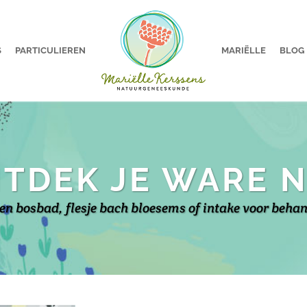
S
PARTICULIEREN
MARIËLLE
BLOG
TDEK JE WARE 
en bosbad, flesje bach bloesems of intake voor beha