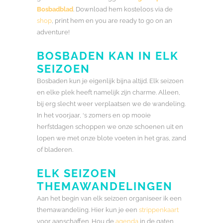
Bosbadblad
. Download hem kosteloos via de
shop
, print hem en you are ready to go on an
adventure!
BOSBADEN KAN IN ELK
SEIZOEN
Bosbaden kun je eigenlijk bijna altijd. Elk seizoen
en elke plek heeft namelijk zijn charme. Alleen,
bij erg slecht weer verplaatsen we de wandeling.
In het voorjaar, ‘s zomers en op mooie
herfstdagen schoppen we onze schoenen uit en
lopen we met onze blote voeten in het gras, zand
of bladeren.
ELK SEIZOEN
THEMAWANDELINGEN
Aan het begin van elk seizoen organiseer ik een
themawandeling. Hier kun je een
strippenkaart
voor aanschaffen. Hou de
agenda
in de gaten