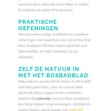
woud en staan vaker stil om te kijken, te ruiken,
te luisteren, te voelen of te proeven.
PRAKTISCHE
OEFENINGEN
We doen eenvoudige, praktische en creatieve
oefeningen. Het maakt hiervoor niet uit hoe fit je
bent, bosbaden (Shinrin-Yoku) is geschikt voor
elke conditie. Je loopt maximaal zo’n 2,5
kilometer.
ZELF DE NATUUR IN
MET HET BOSBADBLAD
Natuurlijk kun je ook zelf de natuur in. Dat is zelfs
een heel goed idee. Laten we vooral vaker
alleen de natuur ingaan en tot rust komen.
Daarom dit
cadeautje
voor jou. Bij je wandeling
kan het je helpen om je ervaringen, inzichten en
goede ideeën vast te leggen: het
gratis pdf