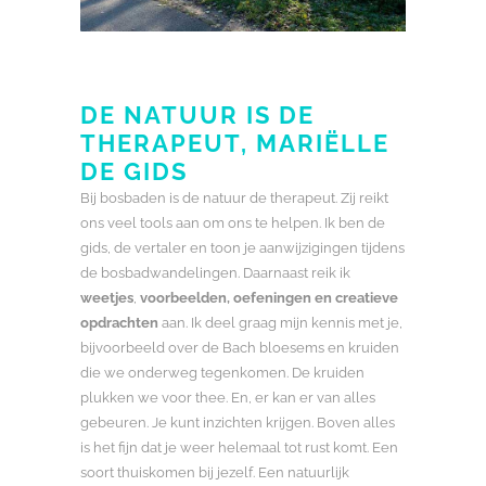
DE NATUUR IS DE
THERAPEUT, MARIËLLE
DE GIDS
Bij bosbaden is de natuur de therapeut. Zij reikt
ons veel tools aan om ons te helpen. Ik ben de
gids, de vertaler en toon je aanwijzigingen tijdens
de bosbadwandelingen. Daarnaast reik ik
weetjes
,
voorbeelden, oefeningen en creatieve
opdrachten
aan. Ik deel graag mijn kennis met je,
bijvoorbeeld over de Bach bloesems en kruiden
die we onderweg tegenkomen. De kruiden
plukken we voor thee. En, er kan er van alles
gebeuren. Je kunt inzichten krijgen. Boven alles
is het fijn dat je weer helemaal tot rust komt. Een
soort thuiskomen bij jezelf. Een natuurlijk