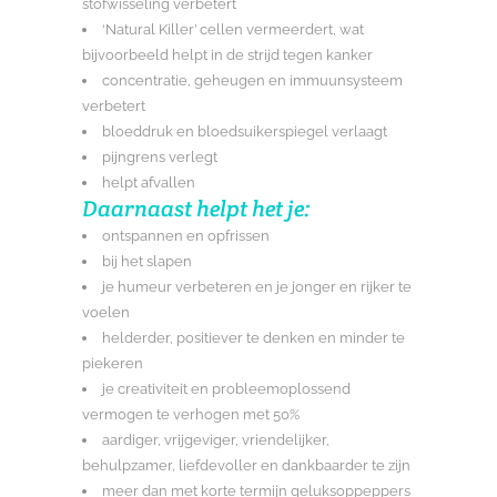
stofwisseling verbetert
‘Natural Killer’ cellen vermeerdert, wat
bijvoorbeeld helpt in de strijd tegen kanker
concentratie, geheugen en immuunsysteem
verbetert
bloeddruk en bloedsuikerspiegel verlaagt
pijngrens verlegt
helpt afvallen
Daarnaast helpt het je:
ontspannen en opfrissen
bij het slapen
je humeur verbeteren en je jonger en rijker te
voelen
helderder, positiever te denken en minder te
piekeren
je creativiteit en probleemoplossend
vermogen te verhogen met 50%
aardiger, vrijgeviger, vriendelijker,
behulpzamer, liefdevoller en dankbaarder te zijn
meer dan met korte termijn geluksoppeppers