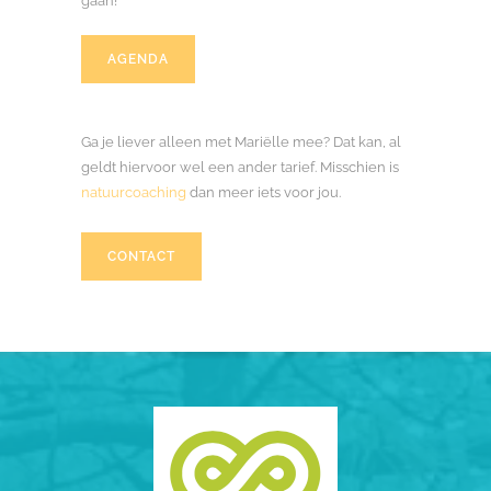
gaan!
AGENDA
Ga je liever alleen met Mariëlle mee? Dat kan, al
geldt hiervoor wel een ander tarief. Misschien is
natuurcoaching
dan meer iets voor jou.
CONTACT
‘Mijn eerste bosbadwandeling