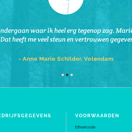
zondere ervaring. Ze wist heel precies de blo
ndergaan waar ik heel erg tegenop zag. Marië
en. Wat een geweldige ervaring. Tijdens de be
. Dat heeft me veel steun en vertrouwen gegeve
iefdevolle behandeling werd de balans in mijn l
r mij. Na de behandeling voelde ik me heel ont
- Anne Marie Schilder, Volendam
- Anne Marie Schilder, Volendam
- Hannie Husslage
EDRIJFSGEGEVENS
VOORWAARDEN
Ethiekcode