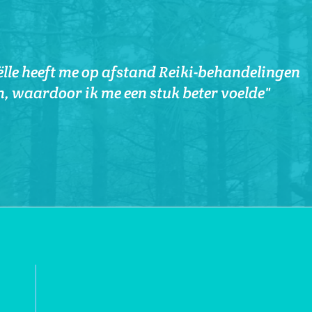
kkades te sporen, waarvan ik al lang last had.
lle heeft me op afstand Reiki-behandelingen
handeling ben ik in slaap gevallen, wat heel
n, waardoor ik me een stuk beter voelde"
ichaam weer deels hersteld.
spannen en blij.’