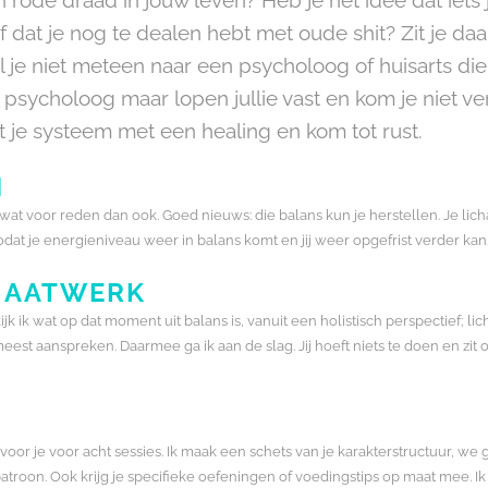
of dat je nog te dealen hebt met oude shit? Zit je daar
il je niet meteen naar een psycholoog of huisarts die 
en psycholoog maar lopen jullie vast en kom je niet v
t je systeem met een healing en kom tot rust.
N
m wat voor reden dan ook. Goed nieuws: die balans kun je herstellen. Je 
odat je energieniveau weer in balans komt en jij weer opgefrist verder kan. 
 MAATWERK
ijk ik wat op dat moment uit balans is, vanuit een holistisch perspectief; li
t aanspreken. Daarmee ga ik aan de slag. Jij hoeft niets te doen en zit of
oor je voor acht sessies. Ik maak een schets van je karakterstructuur, 
spatroon. Ook krijg je specifieke oefeningen of voedingstips op maat mee