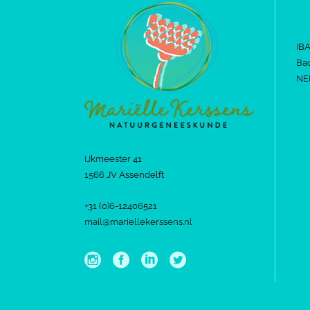
IB
Bac
NE
IJkmeester 41
1566 JV Assendelft
+31 (0)6-12406521
mail@mariellekerssens.nl