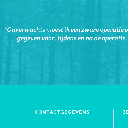
De Auratouch Healing van Mariëlle was een bij
"Onverwachts moest ik een zware operatie o
‘Marielle heeft mij een chakrahealing gegev
gegeven voor, tijdens en na de operatie
Met deze vrij intense en l
bijzonder is voo
CONTACTGEGEVENS
B