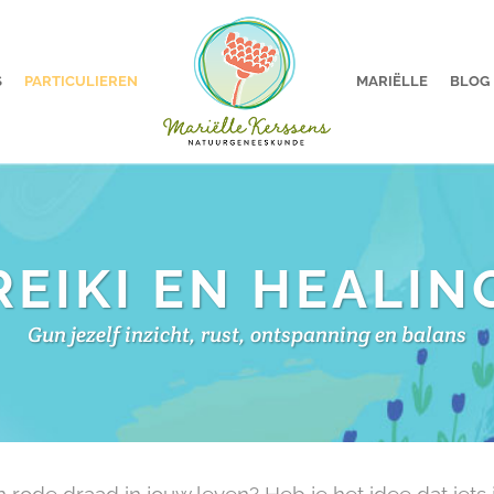
S
PARTICULIEREN
MARIËLLE
BLOG
REIKI EN HEALIN
Gun jezelf inzicht, rust, ontspanning en balans
 rode draad in jouw leven? Heb je het idee dat iets 