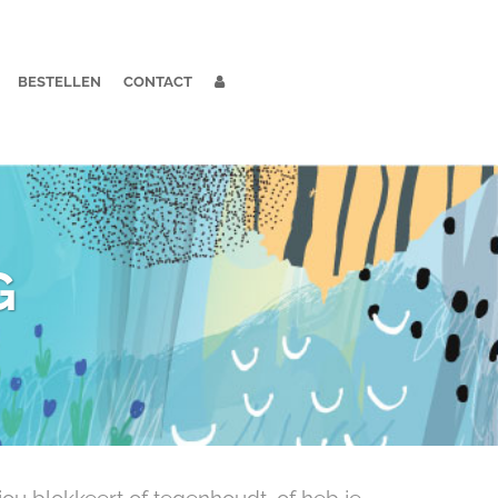
BESTELLEN
CONTACT
G
jou blokkeert of tegenhoudt, of heb je