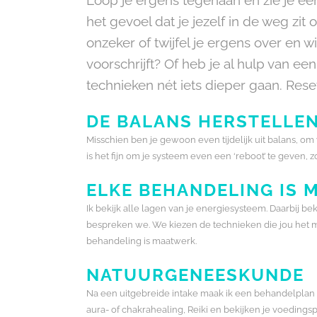
het gevoel dat je jezelf in de weg zit 
onzeker of twijfel je ergens over en w
voorschrijft? Of heb je al hulp van e
technieken nét iets dieper gaan. Rese
DE BALANS HERSTELLE
Misschien ben je gewoon even tijdelijk uit balans, o
is het fijn om je systeem even een ‘reboot’ te geven, z
ELKE BEHANDELING IS
Ik bekijk alle lagen van je energiesysteem. Daarbij bek
bespreken we. We kiezen de technieken die jou het mees
behandeling is maatwerk.
NATUURGENEESKUNDE
Na een uitgebreide intake maak ik een behandelplan v
aura- of chakrahealing, Reiki en bekijken je voeding