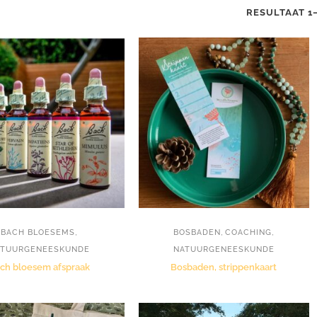
RESULTAAT 1
,
,
,
BACH BLOESEMS
BOSBADEN
COACHING
ATUURGENEESKUNDE
NATUURGENEESKUNDE
ch bloesem afspraak
Bosbaden, strippenkaart