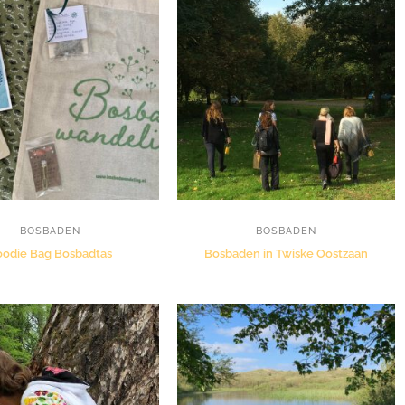
BOSBADEN
BOSBADEN
oodie Bag Bosbadtas
Bosbaden in Twiske Oostzaan