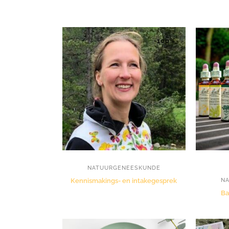
-100%
NATUURGENEESKUNDE
Kennismakings- en intakegesprek
N
Ba