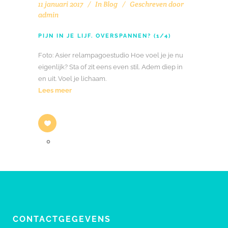
11 januari 2017
In
Blog
Geschreven door
admin
PIJN IN JE LIJF. OVERSPANNEN? (1/4)
Foto: Asier relampagoestudio Hoe voel je je nu
eigenlijk? Sta of zit eens even stil. Adem diep in
en uit. Voel je lichaam.
Lees meer
0
CONTACTGEGEVENS