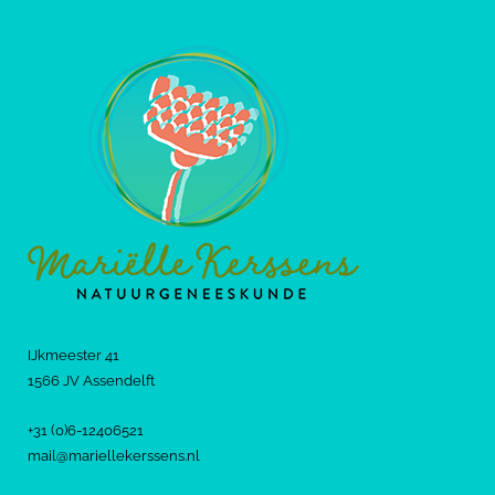
IJkmeester 41
1566 JV Assendelft
+31 (0)6-12406521
mail@mariellekerssens.nl