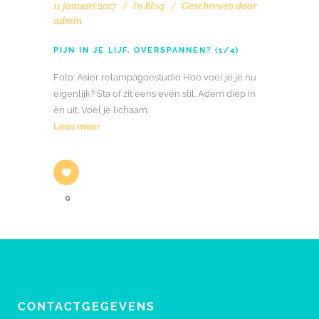
11 januari 2017
In
Blog
Geschreven door
admin
PIJN IN JE LIJF. OVERSPANNEN? (1/4)
Foto: Asier relampagoestudio Hoe voel je je nu
eigenlijk? Sta of zit eens even stil. Adem diep in
en uit. Voel je lichaam.
Lees meer
0
CONTACTGEGEVENS