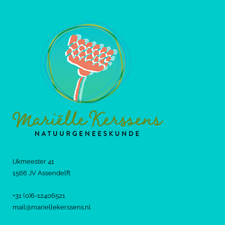
IJkmeester 41
1566 JV Assendelft
+31 (0)6-12406521
mail@mariellekerssens.nl