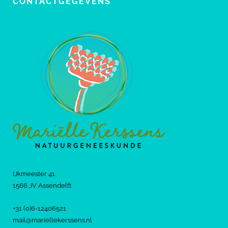
CONTACTGEGEVENS
IJkmeester 41
1566 JV Assendelft
+31 (0)6-12406521
mail@mariellekerssens.nl