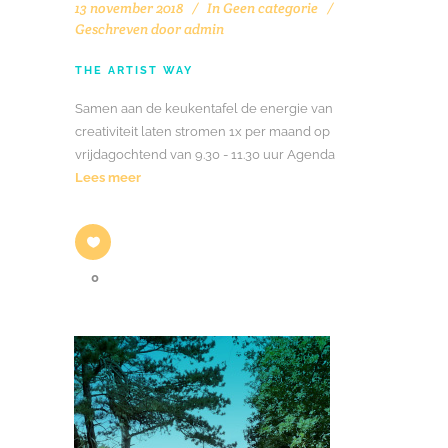
13 november 2018
In
Geen categorie
Geschreven door
admin
THE ARTIST WAY
Samen aan de keukentafel de energie van
creativiteit laten stromen 1x per maand op
vrijdagochtend van 9.30 - 11.30 uur Agenda
Lees meer
0