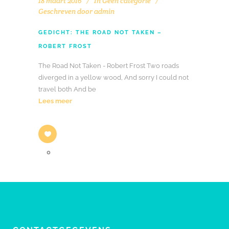
18 maart 2016
In
Geen categorie
Geschreven door
admin
GEDICHT: THE ROAD NOT TAKEN –
ROBERT FROST
The Road Not Taken - Robert Frost Two roads
diverged in a yellow wood, And sorry I could not
travel both And be
Lees meer
0