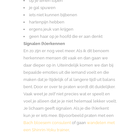
op je tenen lopen
je gal spuwen
iets niet kunnen bijbenen
hartenpijn hebben
ergens jeuk van krijgen
geen haar op je hoofd die er aan denkt
Signalen (h)erkennen
En zo zijn er nog veel meer. Als ik dit benoem
herkennen mensen dit vaak en dan gaan we
daar dieper op in. Uiteindelijk komen we dan bij
bepaalde emoties uit die iemand voelt en die
maken dat je (tijdelijk of al langere tijd) uit balans
bent. Door er over te praten wordt dit duidelijker.
Vaak weet je zelf niet precies wat er speelt en
voel je alleen dat je je niet helemaal lekker voelt.
Je lichaam geeft signalen. Als je die (h)erkent
kun je er iets mee. Bijvoorbeeld praten met een
Bach bloesem consulent
of gaan
wandelen met
een Shinrin-Yoku trainer
.