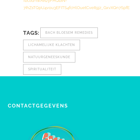
fbclid=IwAR2yFHQbiN-
7IhZsTQpU4v0u3EFITS4fcHlOuetCveIt9jz_GxvXQn7SpfE
TAGS:
BACH BLOESEM REMEDIES
LICHAMELIJKE KLACHTEN
NATUURGENEESKUNDE
SPIRITUALITEIT
CONTACTGEGEVENS