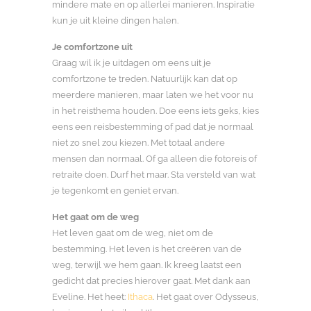
mindere mate en op allerlei manieren. Inspiratie
kun je uit kleine dingen halen.
Je comfortzone uit
Graag wil ik je uitdagen om eens uit je
comfortzone te treden. Natuurlijk kan dat op
meerdere manieren, maar laten we het voor nu
in het reisthema houden. Doe eens iets geks, kies
eens een reisbestemming of pad dat je normaal
niet zo snel zou kiezen. Met totaal andere
mensen dan normaal. Of ga alleen die fotoreis of
retraite doen. Durf het maar. Sta versteld van wat
je tegenkomt en geniet ervan.
Het gaat om de weg
Het leven gaat om de weg, niet om de
bestemming. Het leven is het creëren van de
weg, terwijl we hem gaan. Ik kreeg laatst een
gedicht dat precies hierover gaat. Met dank aan
Eveline. Het heet:
Ithaca
. Het gaat over Odysseus,