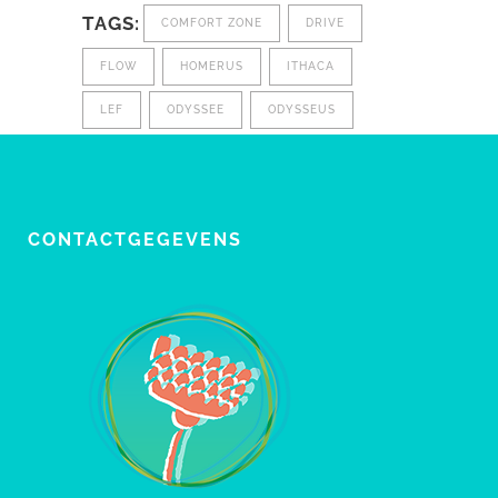
TAGS:
COMFORT ZONE
DRIVE
FLOW
HOMERUS
ITHACA
LEF
ODYSSEE
ODYSSEUS
CONTACTGEGEVENS