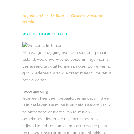
10 juni 2016
In
Blog
Geschreven door
admin
WAT IS JOUW ITHACA?
Mijn vorige blog ging over een stedentrip naar
IJsland. Hoe onverwachte bestemmingen soms
verrassend leuk uit kunnen pakken. Zo’n ervaring
gun ik iedereen. Wat ik je graag mee wil geven is
het volgende.
Ieder zijn ding
Iedereen heeft een bepaald thema dat zijn
drive
is in het leven. De mijne is Vrijheid. Daarom kan ik
zo ontzettend genieten van reizen en
onbekende dingen op mijn pad vinden. De
vrijheid te hebben om af en toe op pad te gaan
en nieuwe inspirerende dingen te ontdekken.