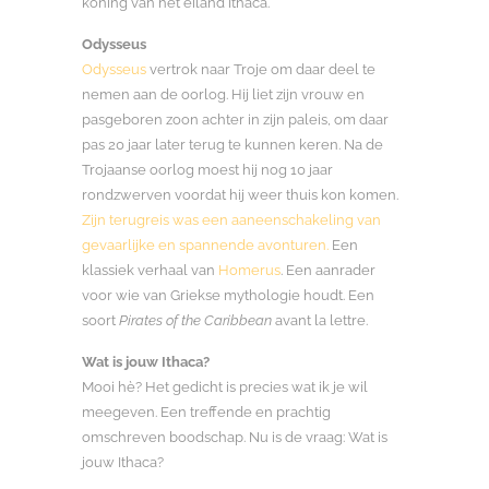
koning van het eiland Ithaca.
Odysseus
Odysseus
vertrok naar Troje om daar deel te
nemen aan de oorlog. Hij liet zijn vrouw en
pasgeboren zoon achter in zijn paleis, om daar
pas 20 jaar later terug te kunnen keren. Na de
Trojaanse oorlog moest hij nog 10 jaar
rondzwerven voordat hij weer thuis kon komen.
Zijn terugreis was een aaneenschakeling van
gevaarlijke en spannende avonturen.
Een
klassiek verhaal van
Homerus
. Een aanrader
voor wie van Griekse mythologie houdt. Een
soort
Pirates of the Caribbean
avant la lettre.
Wat is jouw Ithaca?
Mooi hè? Het gedicht is precies wat ik je wil
meegeven. Een treffende en prachtig
omschreven boodschap. Nu is de vraag: Wat is
jouw Ithaca?