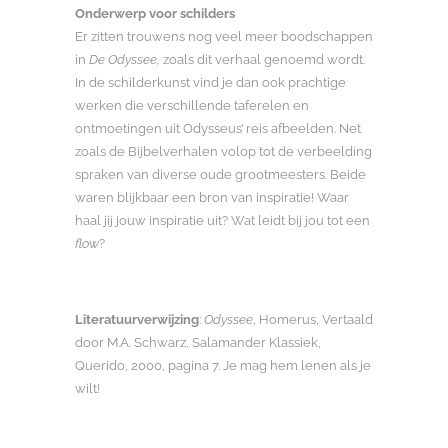
Onderwerp voor schilders
Er zitten trouwens nog veel meer boodschappen
in
De Odyssee,
zoals dit verhaal genoemd wordt.
In de schilderkunst vind je dan ook prachtige
werken die verschillende taferelen en
ontmoetingen uit Odysseus’ reis afbeelden. Net
zoals de Bijbelverhalen volop tot de verbeelding
spraken van diverse oude grootmeesters. Beide
waren blijkbaar een bron van inspiratie! Waar
haal jij jouw inspiratie uit? Wat leidt bij jou tot een
flow
?
Literatuurverwijzing
:
Odyssee
, Homerus, Vertaald
door M.A. Schwarz, Salamander Klassiek,
Querido, 2000, pagina 7. Je mag hem lenen als je
wilt!