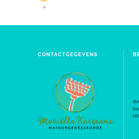
0
CONTACTGEGEVENS
B
IB
Bac
NE