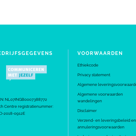
EDRIJFSGEGEVENS
VOORWAARDEN
Ethiekcode
Privacy statement
Algemene leveringsvoorwaard
Algemene voorwaarden
AN: NL07INGB0007388772
wandelingen
h Centre registratienummer:
Disclaimer
D-2018-0912E
Verzend- en leveringsbeleid en
annuleringsvoorwaarden