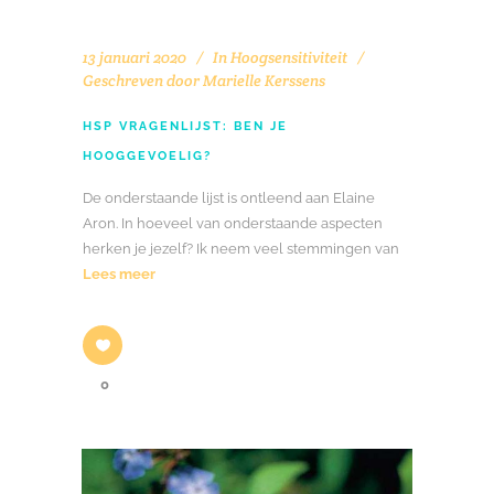
13 januari 2020
In
Hoogsensitiviteit
Geschreven door
Marielle Kerssens
HSP VRAGENLIJST: BEN JE
HOOGGEVOELIG?
De onderstaande lijst is ontleend aan Elaine
Aron. In hoeveel van onderstaande aspecten
herken je jezelf? Ik neem veel stemmingen van
Lees meer
0