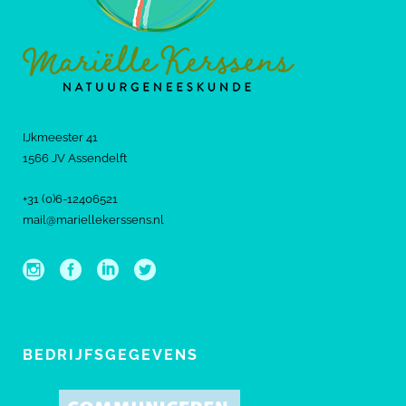
IJkmeester 41
1566 JV Assendelft
+31 (0)6-12406521
mail@mariellekerssens.nl
BEDRIJFSGEGEVENS