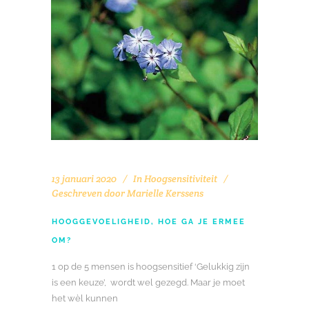
13 januari 2020
In
Hoogsensitiviteit
Geschreven door
Marielle Kerssens
HOOGGEVOELIGHEID, HOE GA JE ERMEE
OM?
1 op de 5 mensen is hoogsensitief ‘Gelukkig zijn
is een keuze’, wordt wel gezegd. Maar je moet
het wèl kunnen