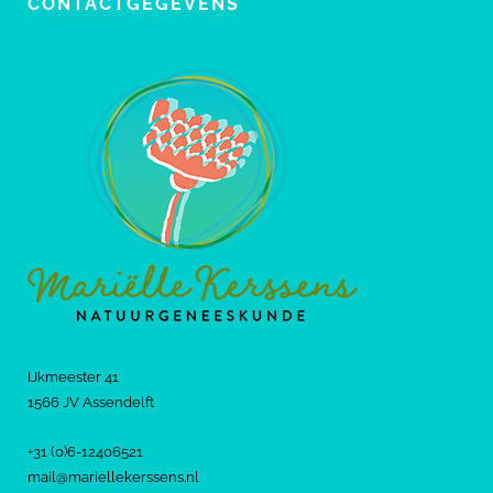
CONTACTGEGEVENS
IJkmeester 41
1566 JV Assendelft
+31 (0)6-12406521
mail@mariellekerssens.nl