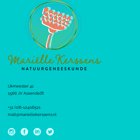
IJkmeester 41
1566 JV Assendelft
+31 (0)6-12406521
mail@mariellekerssens.nl