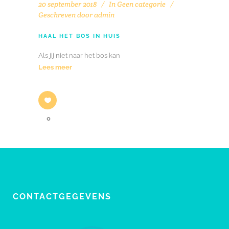
20 september 2018
In
Geen categorie
Geschreven door
admin
HAAL HET BOS IN HUIS
Als jij niet naar het bos kan
Lees meer
0
CONTACTGEGEVENS