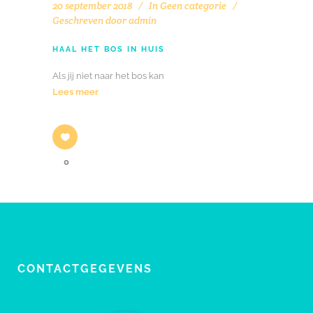
20 september 2018
In
Geen categorie
Geschreven door
admin
HAAL HET BOS IN HUIS
Als jij niet naar het bos kan
Lees meer
0
CONTACTGEGEVENS