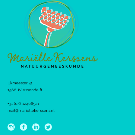
IJkmeester 41
1566 JV Assendelft
+31 (0)6-12406521
mail@mariellekerssens.nl