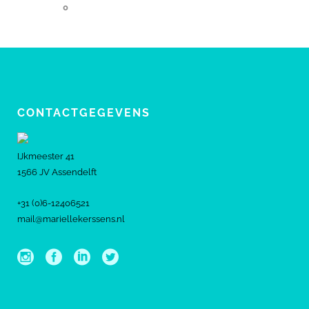
0
CONTACTGEGEVENS
IJkmeester 41
1566 JV Assendelft
+31 (0)6-12406521
mail@mariellekerssens.nl