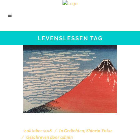
LEVENSLESSEN TAG
2 oktober 2018
In
Gedichten
,
Shinrin-Yoku
Geschreven door
admin