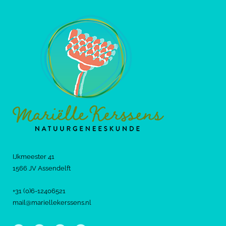
IJkmeester 41
1566 JV Assendelft
+31 (0)6-12406521
mail@mariellekerssens.nl