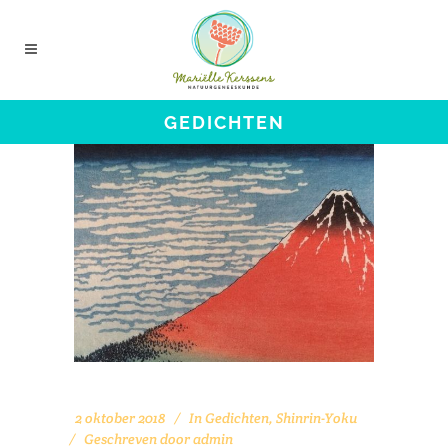
GEDICHTEN
2 oktober 2018
In
Gedichten
,
Shinrin-Yoku
Geschreven door
admin