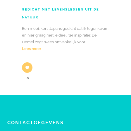
GEDICHT MET LEVENSLESSEN UIT DE
NATUUR
Een mooi, kort, Japans gedicht dat ik tegenkwam
en hier graag met je deel, ter inspiratie: De
Hemel zegt: wees ontvankelijk voor
Lees meer
0
CONTACTGEGEVENS