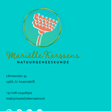
IJkmeester 41
1566 JV Assendelft
+31 (0)6-12406521
mail@mariellekerssens.nl