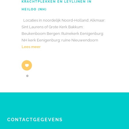
KRACHTPLEKKEN EN LEYLIJNEN IN
HEILOO (NH)
Locaties in noordelijk Noord-Holland: Alkmaar:
Sint Laurens of Grote Kerk Bakkum:
Beukenboom Bergen: Ruïnekerk Eenigenburg:
NH kerk Eenigenburg: ruïne Nieuwendoorn
Lees meer
0
CONTACTGEGEVENS