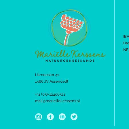
IB
Bac
NE
IJkmeester 41
1566 JV Assendelft
+31 (0)6-12406521
mail@mariellekerssens.nl