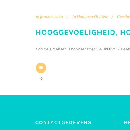
13 januari 2020
In
Hoogsensitiviteit
Geschr
HOOGGEVOELIGHEID, HO
1 op de 5 mensen is hoogsensitief ‘Gelukkig zijn is 
0
CONTACTGEGEVENS
B