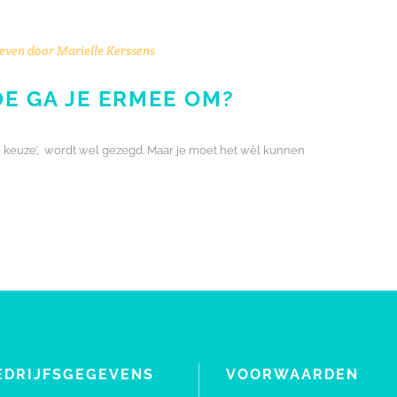
even door
Marielle Kerssens
E GA JE ERMEE OM?
een keuze’, wordt wel gezegd. Maar je moet het wèl kunnen
EDRIJFSGEGEVENS
VOORWAARDEN