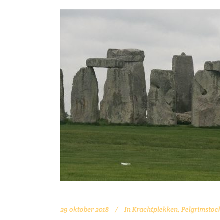
29 oktober 2018
In
Krachtplekken
,
Pelgrimstoc