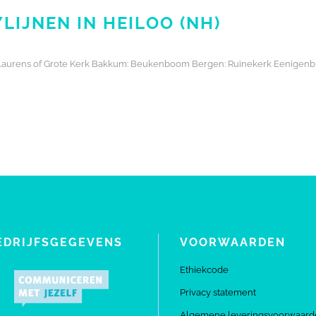
LIJNEN IN HEILOO (NH)
nt Laurens of Grote Kerk Bakkum: Beukenboom Bergen: Ruïnekerk Eenigen
EDRIJFSGEGEVENS
VOORWAARDEN
Ethiekcode
Privacy statement
Algemene leveringsvoorwaard