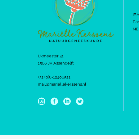
IB
Bac
NE
IJkmeester 41
1566 JV Assendelft
+31 (0)6-12406521
mail@mariellekerssens.nl