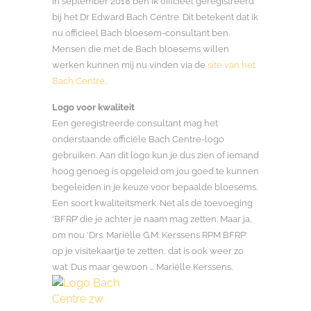
In september 2018 ben ik officieel geregistreerd
bij het Dr Edward Bach Centre. Dit betekent dat ik
nu officieel Bach bloesem-consultant ben.
Mensen die met de Bach bloesems willen
werken kunnen mij nu vinden via de
site van het
Bach Centre
.
Logo voor kwaliteit
Een geregistreerde consultant mag het
onderstaande officiële Bach Centre-logo
gebruiken. Aan dit logo kun je dus zien of iemand
hoog genoeg is opgeleid om jou goed te kunnen
begeleiden in je keuze voor bepaalde bloesems.
Een soort kwaliteitsmerk. Net als de toevoeging
‘BFRP’ die je achter je naam mag zetten. Maar ja,
om nou ‘Drs. Mariëlle G.M. Kerssens RPM BFRP’
op je visitekaartje te zetten, dat is ook weer zo
wat. Dus maar gewoon … Mariëlle Kerssens.