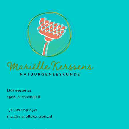
IJkmeester 41
1566 JV Assendelft
+31 (0)6-12406521
mail@mariellekerssens.nl