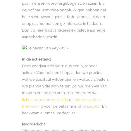
paar mensen voorovergebogen zien staan! En
geloof me, sommige ongelukkigen hebben het
hele schouwspel gemist. Ik denk ook niet dat ze
er op dat moment enige interesse in hadden…
Dus, tip, neem dat anti-zeeziek pilletje als het je
aangeboden wordt!
In de actiestand
Deze voorjaarstrip werd dus een bijzonder
actieve. Voor het eerst bepaalden we precies
wat we absoluut wilden zien en wat zou afvallen.
We planden die activiteiten. Zo huurden we van
tevoren online een auto, reserveerden we
tickets voor een walvistrip
en
entreekaarten-
met-korting
voor de befaamde
Blue Lagoon
. En
het kwam allemaal perfect uit.
Noorderlicht
Tijdens een boottocht met prachtig weer zagen