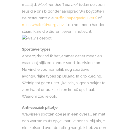
maaltijd. ‘
Meet me, don ‘t eat me!
’ is dan ook een
leus die ons bijzonder aansprak. Wij boycotten
de restaurants die
puffin (papegaaiduikers)
of
mink whale (dwergvinvis)
op het menu hadden
staan. Ik zie die dieren liever in het echt.
Sportieve types
Anderzijds vind ik het jammer dat er meer, en
waarschijnlijk een ander soort, toeristen komt.
Nu vind je voornamelijk nog sportieve,
avontuurlijke types op IJsland. In dito kleding.
Weinig tot geen uiterlijke schijn, geen hakjes te
zien (want onpraktisch en koud) op straat.
Waarom zou je ook.
Anti-zeeziek pilletje
Walvissen spotten doe je in een overall en met
een warme muts op je knar. Je bent al blij als je
niet kotsend over de reling hangt. Ik heb zo een