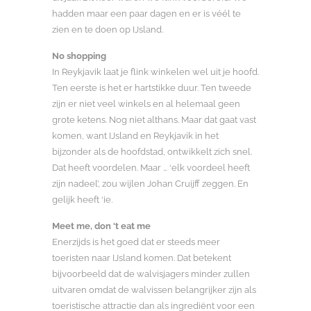
hadden maar een paar dagen en er is véél te
zien en te doen op IJsland.
No shopping
In Reykjavik laat je flink winkelen wel uit je hoofd.
Ten eerste is het er hartstikke duur. Ten tweede
zijn er niet veel winkels en al helemaal geen
grote ketens. Nog niet althans. Maar dat gaat vast
komen, want IJsland en Reykjavik in het
bijzonder als de hoofdstad, ontwikkelt zich snel.
Dat heeft voordelen. Maar … ‘elk voordeel heeft
zijn nadeel’, zou wijlen Johan Cruijff zeggen. En
gelijk heeft ‘ie.
Meet me, don ‘t eat me
Enerzijds is het goed dat er steeds meer
toeristen naar IJsland komen. Dat betekent
bijvoorbeeld dat de walvisjagers minder zullen
uitvaren omdat de walvissen belangrijker zijn als
toeristische attractie dan als ingrediënt voor een