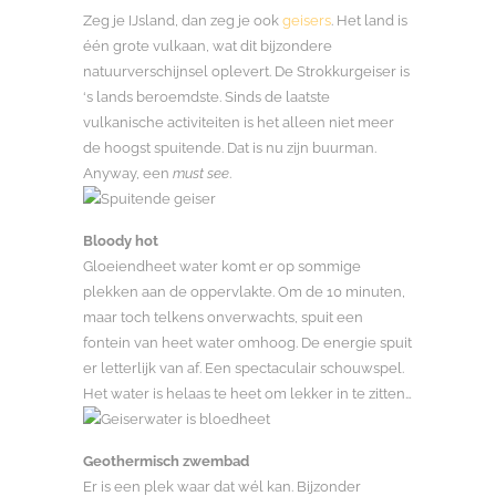
Zeg je IJsland, dan zeg je ook
geisers
. Het land is
één grote vulkaan, wat dit bijzondere
natuurverschijnsel oplevert. De Strokkurgeiser is
‘s lands beroemdste. Sinds de laatste
vulkanische activiteiten is het alleen niet meer
de hoogst spuitende. Dat is nu zijn buurman.
Anyway, een
must see
.
Bloody hot
Gloeiendheet water komt er op sommige
plekken aan de oppervlakte. Om de 10 minuten,
maar toch telkens onverwachts, spuit een
fontein van heet water omhoog. De energie spuit
er letterlijk van af. Een spectaculair schouwspel.
Het water is helaas te heet om lekker in te zitten…
Geothermisch zwembad
Er is een plek waar dat wél kan. Bijzonder