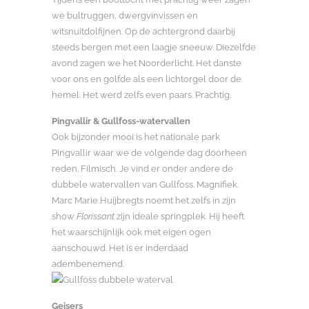
we bultruggen, dwergvinvissen en
witsnuitdolfijnen. Op de achtergrond daarbij
steeds bergen met een laagje sneeuw. Diezelfde
avond zagen we het Noorderlicht. Het danste
voor ons en golfde als een lichtorgel door de
hemel. Het werd zelfs even paars. Prachtig.
Pingvallir & Gullfoss-watervallen
Ook bijzonder mooi is het nationale park
Pingvallir waar we de volgende dag doorheen
reden. Filmisch. Je vind er onder andere de
dubbele watervallen van Gullfoss. Magnifiek.
Marc Marie Huijbregts noemt het zelfs in zijn
show
Florissant
zijn ideale springplek. Hij heeft
het waarschijnlijk ook met eigen ogen
aanschouwd. Het is er inderdaad
adembenemend.
Geisers