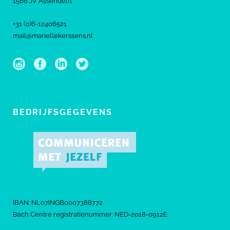
1566 JV Assendelft
+31 (0)6-12406521
mail@mariellekerssens.nl
BEDRIJFSGEGEVENS
IBAN: NL07INGB0007388772
Bach Centre registratienummer: NED-2018-0912E