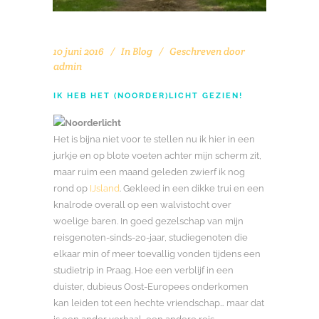
10 juni 2016
In
Blog
Geschreven door
admin
IK HEB HET (NOORDER)LICHT GEZIEN!
Het is bijna niet voor te stellen nu ik hier in een
jurkje en op blote voeten achter mijn scherm zit,
maar ruim een maand geleden zwierf ik nog
rond op
IJsland
. Gekleed in een dikke trui en een
knalrode overall op een walvistocht over
woelige baren. In goed gezelschap van mijn
reisgenoten-sinds-20-jaar, studiegenoten die
elkaar min of meer toevallig vonden tijdens een
studietrip in Praag. Hoe een verblijf in een
duister, dubieus Oost-Europees onderkomen
kan leiden tot een hechte vriendschap… maar dat