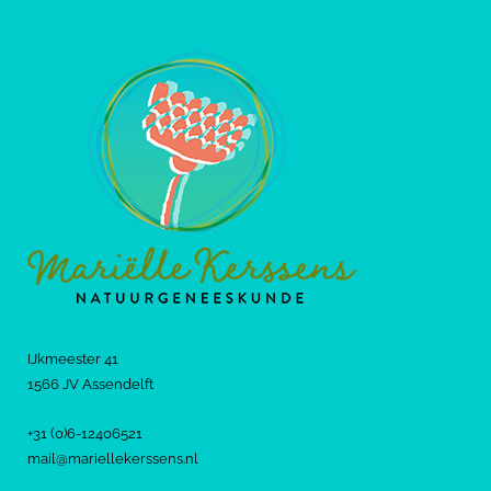
IJkmeester 41
1566 JV Assendelft
+31 (0)6-12406521
mail@mariellekerssens.nl