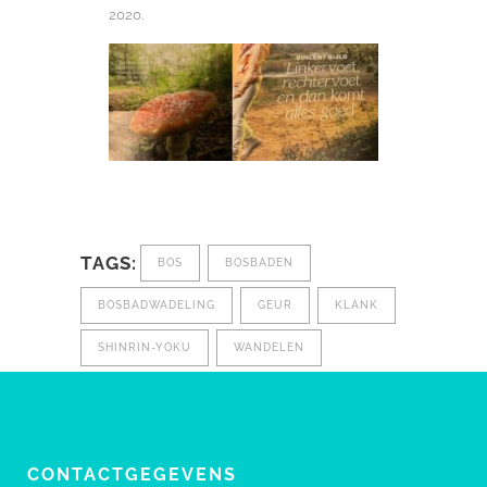
2020.
TAGS:
BOS
BOSBADEN
BOSBADWADELING
GEUR
KLANK
SHINRIN-YOKU
WANDELEN
CONTACTGEGEVENS