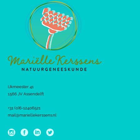
IJkmeester 41
1566 JV Assendelft
+31 (0)6-12406521
mail@mariellekerssens.nl