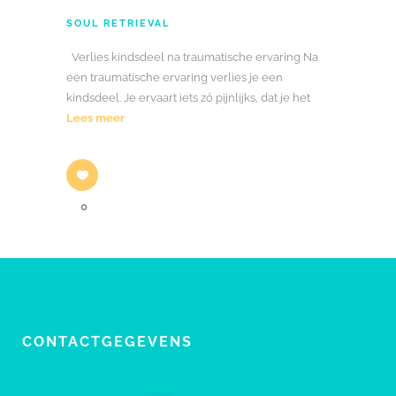
SOUL RETRIEVAL
Verlies kindsdeel na traumatische ervaring Na
een traumatische ervaring verlies je een
kindsdeel. Je ervaart iets zó pijnlijks, dat je het
Lees meer
0
CONTACTGEGEVENS