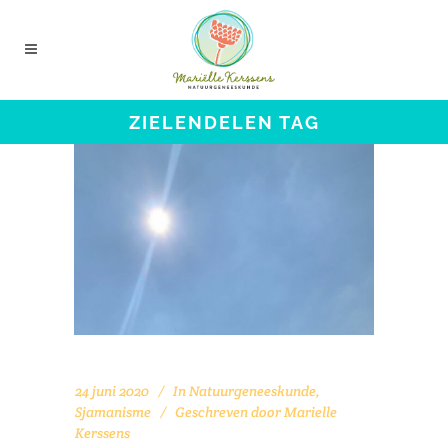
ZIELENDELEN TAG
24 juni 2020
In
Natuurgeneeskunde
,
Sjamanisme
Geschreven door
Marielle
Kerssens