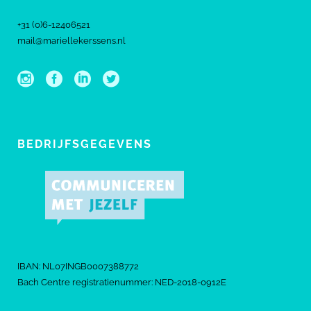
+31 (0)6-12406521
mail@mariellekerssens.nl
BEDRIJFSGEGEVENS
IBAN: NL07INGB0007388772
Bach Centre registratienummer: NED-2018-0912E