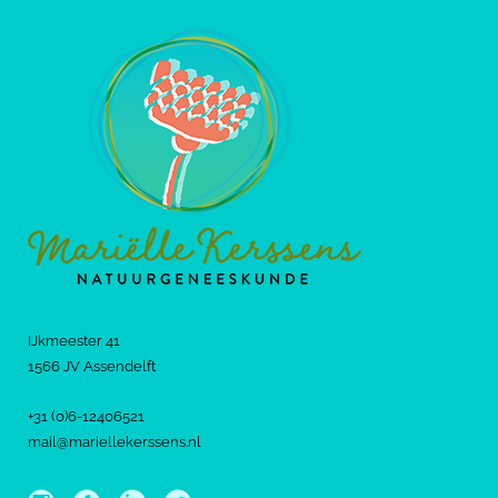
IJkmeester 41
1566 JV Assendelft
+31 (0)6-12406521
mail@mariellekerssens.nl