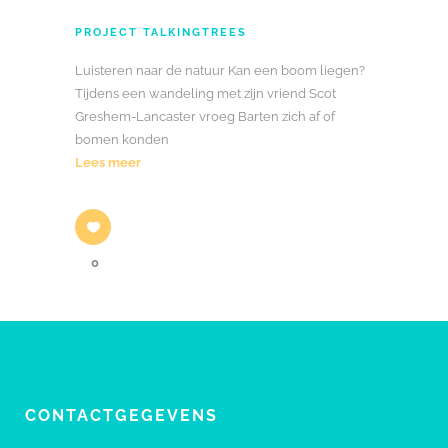
PROJECT TALKINGTREES
Luisteren naar de natuur Kan een boom liegen?
Tijdens een wandeling met zijn vriend Scot
Greshem-Lancaster vroeg Barten zich af of
bomen konden
Lees meer
0
CONTACTGEGEVENS