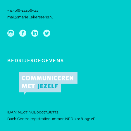
+31 (0)6-12406521
mail@mariellekerssens.nl
BEDRIJFSGEGEVENS
IBAN: NL07INGB0007388772
Bach Centre registratienummer: NED-2018-0912E