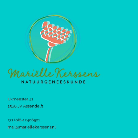
IJkmeester 41
1566 JV Assendelft
+31 (0)6-12406521
mail@mariellekerssens.nl