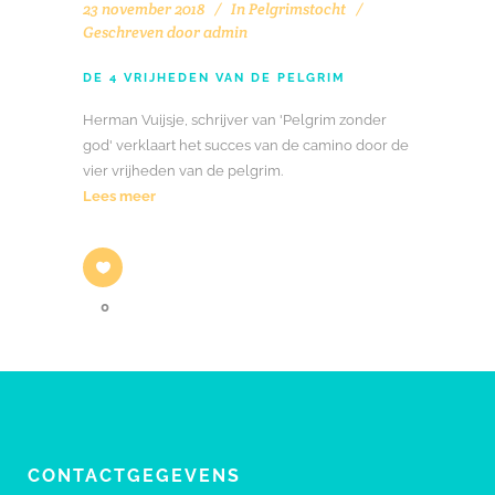
23 november 2018
In
Pelgrimstocht
Geschreven door
admin
DE 4 VRIJHEDEN VAN DE PELGRIM
Herman Vuijsje, schrijver van 'Pelgrim zonder
god' verklaart het succes van de camino door de
vier vrijheden van de pelgrim.
Lees meer
0
CONTACTGEGEVENS