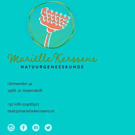
IJkmeester 41
1566 JV Assendelft
+31 (0)6-12406521
mail@mariellekerssens.nl