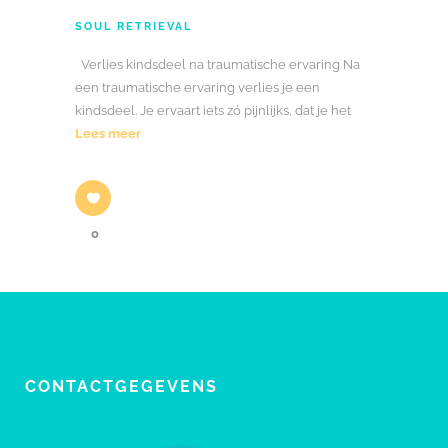
SOUL RETRIEVAL
Verlies kindsdeel na traumatische ervaring Na
een traumatische ervaring verlies je een
kindsdeel. Je ervaart iets zó pijnlijks, dat je het
Lees meer
0
CONTACTGEGEVENS