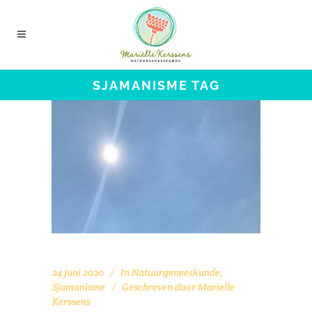
SJAMANISME TAG
24 juni 2020
In
Natuurgeneeskunde
,
Sjamanisme
Geschreven door
Marielle
Kerssens