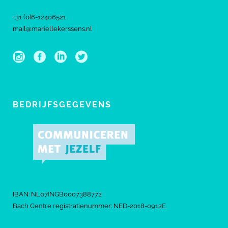
+31 (0)6-12406521
mail@mariellekerssens.nl
BEDRIJFSGEGEVENS
IBAN: NL07INGB0007388772
Bach Centre registratienummer: NED-2018-0912E