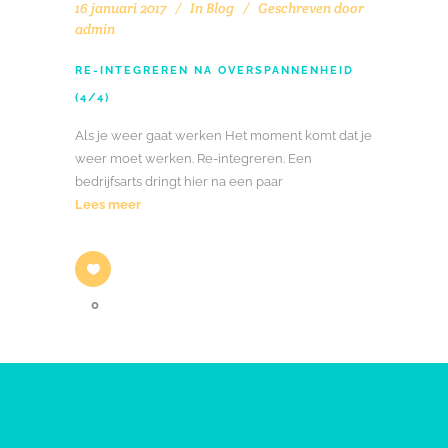
16 januari 2017
In
Blog
Geschreven door
admin
RE-INTEGREREN NA OVERSPANNENHEID
(4/4)
Als je weer gaat werken Het moment komt dat je
weer moet werken. Re-integreren. Een
bedrijfsarts dringt hier na een paar
Lees meer
0