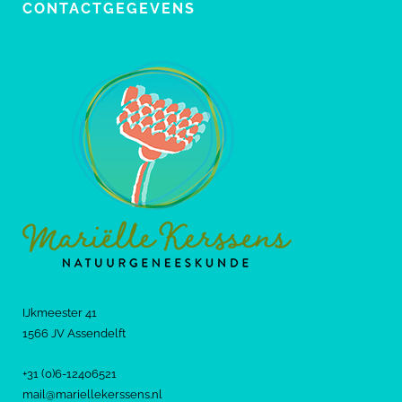
CONTACTGEGEVENS
IJkmeester 41
1566 JV Assendelft
+31 (0)6-12406521
mail@mariellekerssens.nl