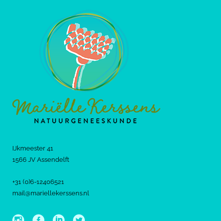
IJkmeester 41
1566 JV Assendelft
+31 (0)6-12406521
mail@mariellekerssens.nl