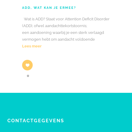
ADD, WAT KAN JE ERMEE?
Wat is ADD? Staat voor Attention Deficit Disorder
(ADD), ofwel aandachttekortstoornis;
een aandoening waarbij je een sterk verlaagd
vermogen hebt om aandacht voldoende
Lees meer
0
CONTACTGEGEVENS