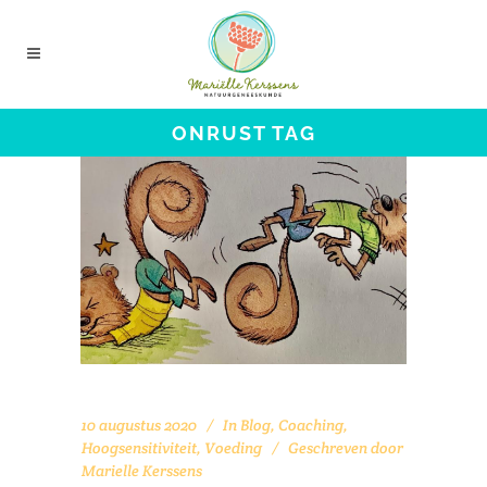
ONRUST TAG
10 augustus 2020
In
Blog
,
Coaching
,
Hoogsensitiviteit
,
Voeding
Geschreven door
Marielle Kerssens