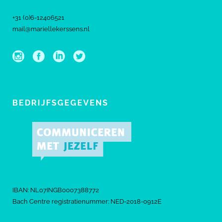
+31 (0)6-12406521
mail@mariellekerssens.nl
BEDRIJFSGEGEVENS
IBAN: NL07INGB0007388772
Bach Centre registratienummer: NED-2018-0912E