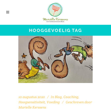
HOOGGEVOELIG TAG
10 augustus 2020
In
Blog
,
Coaching
,
Hoogsensitiviteit
,
Voeding
Geschreven door
Marielle Kerssens