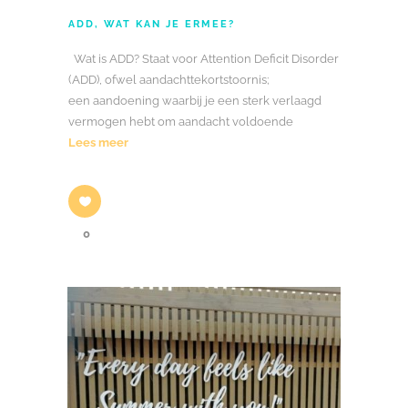
ADD, WAT KAN JE ERMEE?
Wat is ADD? Staat voor Attention Deficit Disorder
(ADD), ofwel aandachttekortstoornis;
een aandoening waarbij je een sterk verlaagd
vermogen hebt om aandacht voldoende
Lees meer
0