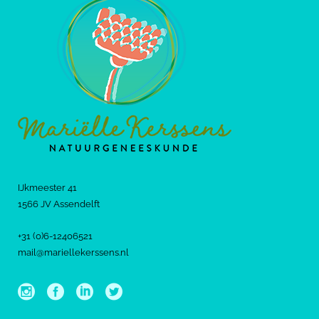
IJkmeester 41
1566 JV Assendelft
+31 (0)6-12406521
mail@mariellekerssens.nl