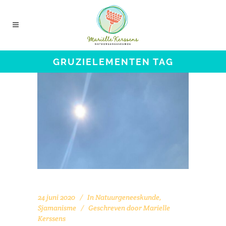
GRUZIELEMENTEN TAG
24 juni 2020
In
Natuurgeneeskunde
,
Sjamanisme
Geschreven door
Marielle
Kerssens