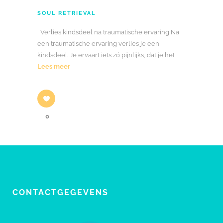
SOUL RETRIEVAL
Verlies kindsdeel na traumatische ervaring Na
een traumatische ervaring verlies je een
kindsdeel. Je ervaart iets zó pijnlijks, dat je het
Lees meer
0
CONTACTGEGEVENS