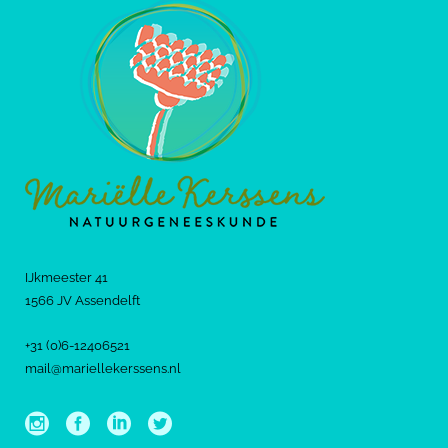
IJkmeester 41
1566 JV Assendelft
+31 (0)6-12406521
mail@mariellekerssens.nl