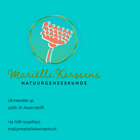
IJkmeester 41
1566 JV Assendelft
+31 (0)6-12406521
mail@mariellekerssens.nl