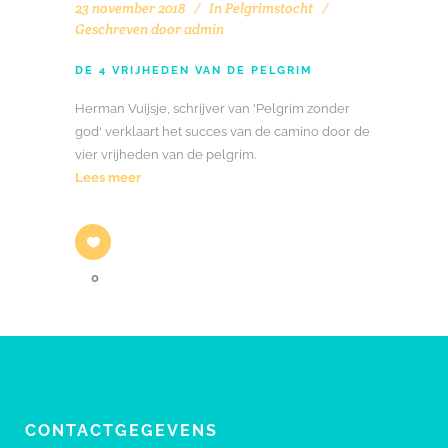
23 november 2018
In
Pelgrimstocht
Geschreven door
admin
DE 4 VRIJHEDEN VAN DE PELGRIM
Herman Vuijsje, schrijver van 'Pelgrim zonder
god' verklaart het succes van de camino door de
vier vrijheden van de pelgrim.
Lees meer
0
CONTACTGEGEVENS