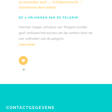
23 november 2018
In
Pelgrimstocht
Geschreven door
admin
DE 4 VRIJHEDEN VAN DE PELGRIM
Herman Vuijsje, schrijver van 'Pelgrim zonder
god' verklaart het succes van de camino door de
vier vrijheden van de pelgrim.
Lees meer
0
CONTACTGEGEVENS