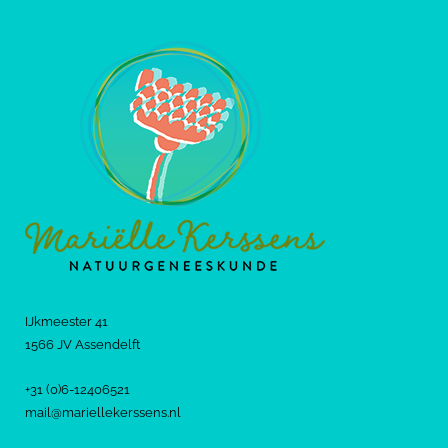
IJkmeester 41
1566 JV Assendelft
+31 (0)6-12406521
mail@mariellekerssens.nl