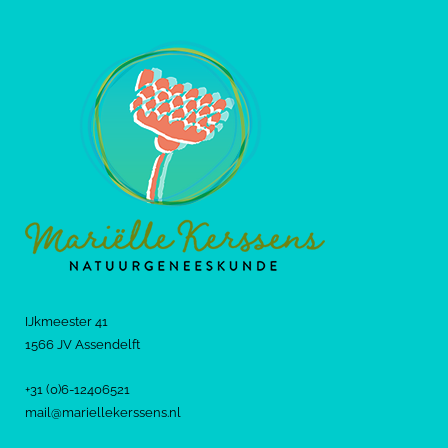
IJkmeester 41
1566 JV Assendelft
+31 (0)6-12406521
mail@mariellekerssens.nl