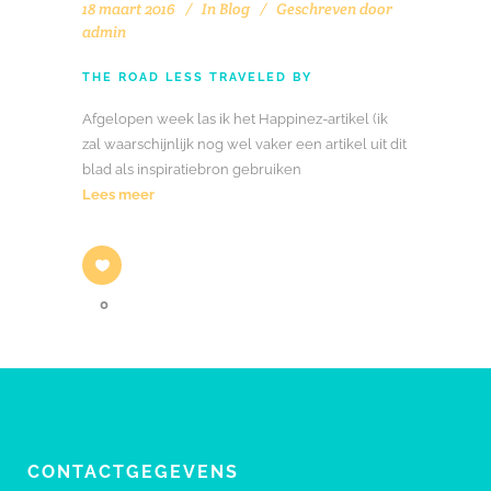
18 maart 2016
In
Blog
Geschreven door
admin
THE ROAD LESS TRAVELED BY
Afgelopen week las ik het Happinez-artikel (ik
zal waarschijnlijk nog wel vaker een artikel uit dit
blad als inspiratiebron gebruiken
Lees meer
0
CONTACTGEGEVENS