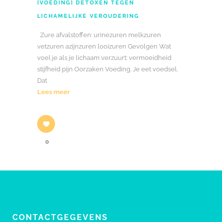
[VOEDING] DETOXEN TEGEN
LICHAMELIJKE VEROUDERING
Zure afvalstoffen: urinezuren melkzuren
vetzuren azijnzuren looizuren Gevolgen Wat
voel je als je lichaam verzuurt: vermoeidheid
stijfheid pijn Oorzaken Voeding. Je eet voedsel.
Dat
Lees meer
0
CONTACTGEGEVENS