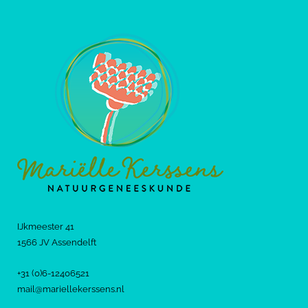
IJkmeester 41
1566 JV Assendelft
+31 (0)6-12406521
mail@mariellekerssens.nl