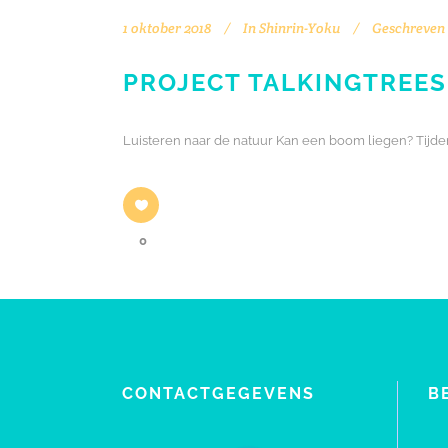
1 oktober 2018
In
Shinrin-Yoku
Geschreven
PROJECT TALKINGTREES
Luisteren naar de natuur Kan een boom liegen? Tijd
0
CONTACTGEGEVENS
B