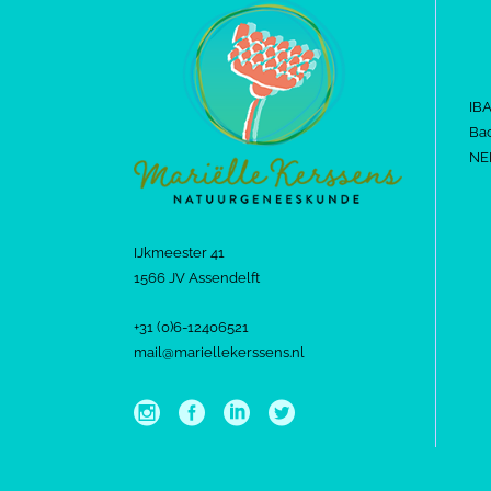
IB
Bac
NE
IJkmeester 41
1566 JV Assendelft
+31 (0)6-12406521
mail@mariellekerssens.nl