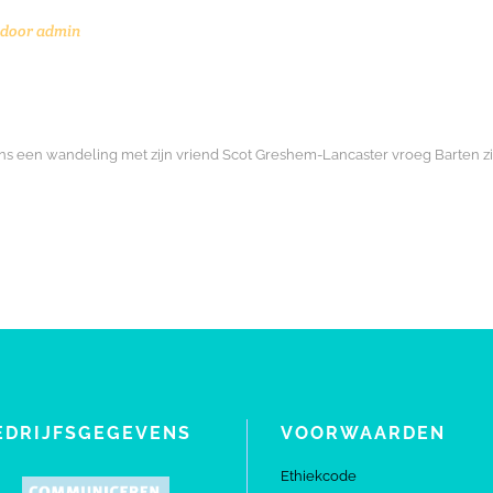
 door
admin
ens een wandeling met zijn vriend Scot Greshem-Lancaster vroeg Barten 
EDRIJFSGEGEVENS
VOORWAARDEN
Ethiekcode