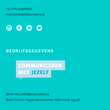
+31 (0)6-12406521
mail@mariellekerssens.nl
BEDRIJFSGEGEVENS
IBAN: NL07INGB0007388772
Bach Centre registratienummer: NED-2018-0912E