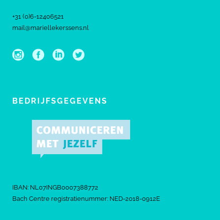
+31 (0)6-12406521
mail@mariellekerssens.nl
BEDRIJFSGEGEVENS
IBAN: NL07INGB0007388772
Bach Centre registratienummer: NED-2018-0912E